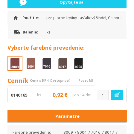
Opýtajte sa
Použitie:
pre ploché krytiny - asfaltový šindel, Cembrit,
Balenie:
ks
Vyberte
farebné prevedenie:
Cenník
Cena s DPH
Dostupnosť
Pocet MJ
0,92 €
0140165
ks
do 14 dní
Parametre
Farebné prevedenie:
3009 / 8004 / 7016 / 8017 /