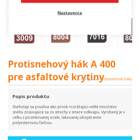
Nastavenia
Protisnehový hák A 400
pre asfaltové krytiny
Kategória:
Protisnehové háky
Popis produktu
Sneholap sa používa ako prvok rozrážajúci veľké množstvo
snehu zosúvajúce sa zo strechy v smere odkvapu. Vyrobený je v
celku z pozinkovanej ocele, lakovanej obojstranne
polyesterovou farbou.