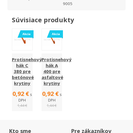
9005
Súvisiace produkty
Protisnehový
Protisnehový
hák C
hák A
380 pre
400 pre
betónové
asfaltové
krytiny
krytiny
0,92 €
0,92 €
s
s
DPH
DPH
1,44 €
1,44 €
Kto sme
Pre zákazníkov