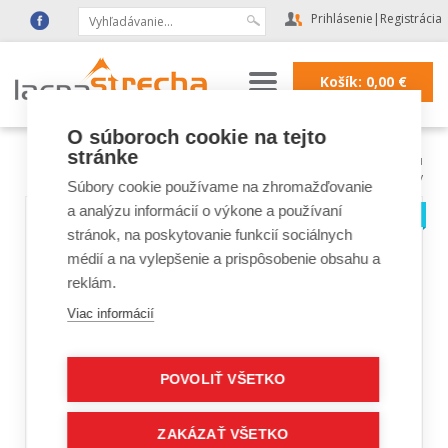
Prihlásenie
|
Registrácia
Košík:
0,00
€
O súboroch cookie na tejto
stránke
Lacná strecha
|
Strešné doplnky a fólie
|
doplnky na protisnehovú
ochranu
|
Protisnehové háky
Súbory cookie používame na zhromažďovanie
a analýzu informácií o výkone a používaní
stránok, na poskytovanie funkcií sociálnych
médií a na vylepšenie a prispôsobenie obsahu a
reklám.
Viac informácií
POVOLIŤ VŠETKO
ZAKÁZAŤ VŠETKO