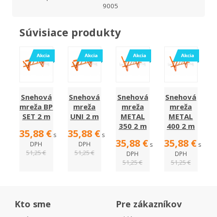
9005
Súvisiace produkty
Snehová
Snehová
Snehová
Snehová
mreža BP
mreža
mreža
mreža
SET 2 m
UNI 2 m
METAL
METAL
350 2 m
400 2 m
35,88 €
35,88 €
s
s
35,88 €
35,88 €
DPH
DPH
s
s
51,25 €
51,25 €
DPH
DPH
51,25 €
51,25 €
Kto sme
Pre zákazníkov