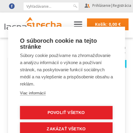
Prihlásenie
|
Registrácia
Košík:
0,00
€
O súboroch cookie na tejto
stránke
Lacná strecha
|
Strešné doplnky a fólie
|
doplnky na protisnehovú
ochranu
|
Protisnehové mreže
Súbory cookie používame na zhromažďovanie
a analýzu informácií o výkone a používaní
stránok, na poskytovanie funkcií sociálnych
médií a na vylepšenie a prispôsobenie obsahu a
reklám.
Viac informácií
POVOLIŤ VŠETKO
ZAKÁZAŤ VŠETKO