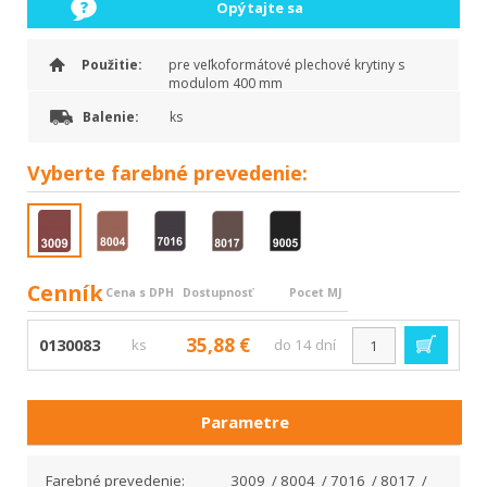
Opýtajte sa
Použitie:
pre veľkoformátové plechové krytiny s
modulom 400 mm
Balenie:
ks
Vyberte
farebné prevedenie:
Cenník
Cena s DPH
Dostupnosť
Pocet MJ
35,88 €
0130083
ks
do 14 dní
Parametre
Farebné prevedenie:
3009 / 8004 / 7016 / 8017 /