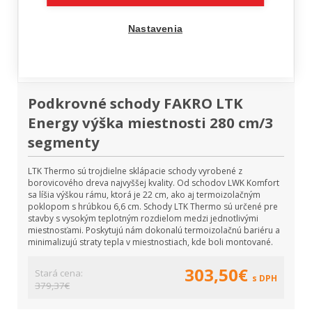
Nastavenia
Podkrovné schody FAKRO LTK
Energy výška miestnosti 280 cm/3
segmenty
LTK Thermo sú trojdielne sklápacie schody vyrobené z
borovicového dreva najvyššej kvality. Od schodov LWK Komfort
sa líšia výškou rámu, ktorá je 22 cm, ako aj termoizolačným
poklopom s hrúbkou 6,6 cm. Schody LTK Thermo sú určené pre
stavby s vysokým teplotným rozdielom medzi jednotlivými
miestnosťami. Poskytujú nám dokonalú termoizolačnú bariéru a
minimalizujú straty tepla v miestnostiach, kde boli montované.
303,50€
Stará cena:
s DPH
379,37€