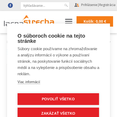
Prihlásenie
|
Registrácia
Košík:
0,00
€
O súboroch cookie na tejto
stránke
Lacná strecha
|
Podkrovné schody FAKRO
|
FAKRO schody LTK Energy
Súbory cookie používame na zhromažďovanie
FAKRO schody LTK Energy
a analýzu informácií o výkone a používaní
stránok, na poskytovanie funkcií sociálnych
médií a na vylepšenie a prispôsobenie obsahu a
reklám.
Viac informácií
POVOLIŤ VŠETKO
ZAKÁZAŤ VŠETKO