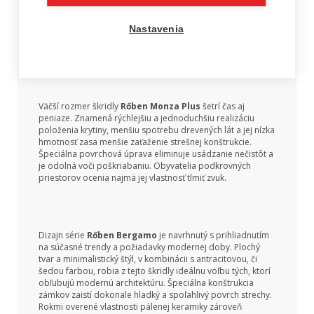
krytiny najmä v komplikovaných častiach strechy. Špeciálna
povrchová úprava zabraňuje usadeniu nečistôt, je odolná
voči poškriabaniu, UV žiareniu, kyslím dažďom aj vtáčiemu
Nastavenia
trusu, takže Vaša strecha bude aj po rokoch vyzerať
rovnako.
Väčší rozmer škridly
Rőben Monza Plus
šetrí čas aj
peniaze. Znamená rýchlejšiu a jednoduchšiu realizáciu
položenia krytiny, menšiu spotrebu drevených lát a jej nízka
hmotnosť zasa menšie zaťaženie strešnej konštrukcie.
Špeciálna povrchová úprava eliminuje usádzanie nečistôt a
je odolná voči poškriabaniu. Obyvatelia podkrovných
priestorov ocenia najmä jej vlastnosť tlmiť zvuk.
Dizajn série
Rőben Bergamo
je navrhnutý s prihliadnutím
na súčasné trendy a požiadavky modernej doby. Plochý
tvar a minimalistický štýl, v kombinácii s antracitovou, či
šedou farbou, robia z tejto škridly ideálnu voľbu tých, ktorí
obľubujú modernú architektúru. Špeciálna konštrukcia
zámkov zaistí dokonale hladký a spoľahlivý povrch strechy.
Rokmi overené vlastnosti pálenej keramiky zároveň