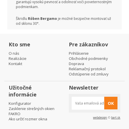
garantujú vysokú pevnosť a odolnosť voči poveternostným
podmienkam.
Škridlu
Röben Bergamo
je možné bezpečne montovať už
od sklonu 30°.
Kto sme
Pre zákazníkov
O nás
Prihlásenie
Realizácie
Obchodné podmienky
Kontakt
Doprava
Reklamačný protokol
Odstúpenie od zmluvy
Užitočné
Newsletter
informácie
OK
Konfigurator
Zasklenie strešných okien
FAKRO
webdesign
©
bart.sk
Ako určiť rozmer okna