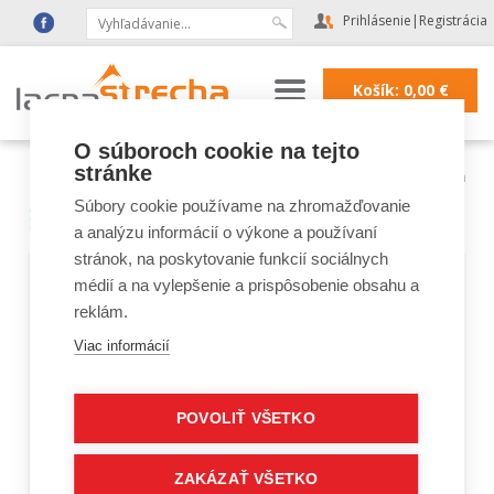
Prihlásenie
|
Registrácia
Košík:
0,00
€
O súboroch cookie na tejto
stránke
Lacná strecha
|
Strešné krytiny
|
Keramická krytina Roben
Súbory cookie používame na zhromažďovanie
Röben - keramická krytina
a analýzu informácií o výkone a používaní
stránok, na poskytovanie funkcií sociálnych
médií a na vylepšenie a prispôsobenie obsahu a
Pálená keramická krytina
Rőben
vyniká medzi ostatnými
škridlami svojou estetickou kvalitou, precíznym prevedením
reklám.
všetkých detailov a modernými farebnými variáciami.
Viac informácií
POVOLIŤ VŠETKO
Škridla
Rőben Piemont
je ideálna ako na nové strechy, tak
aj na rekonštrukcie. Široký výber odtieňov Vám poskytne
dobrú kombinovateľnosť s ostatnými prvkami domu. Veľký
rozsah posuvu – až 38 mm uľahčuje a urýchľuje položenie
ZAKÁZAŤ VŠETKO