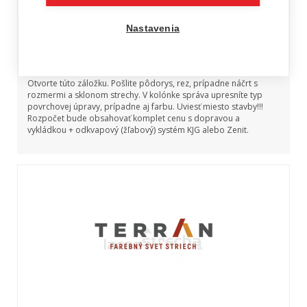
Nastavenia
Plechová falcovaná krytina
Schlebach
Otvorte túto záložku. Pošlite pôdorys, rez, prípadne náčrt s
rozmermi a sklonom strechy. V kolónke správa upresníte typ
povrchovej úpravy, prípadne aj farbu. Uviesť miesto stavby!!!
Rozpočet bude obsahovať komplet cenu s dopravou a
vykládkou + odkvapový (žľabový) systém KJG alebo Zenit.