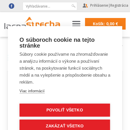
Prihlásenie
|
Registrácia
Košík:
0,00
€
O súboroch cookie na tejto
stránke
Lacná strecha
|
ROZPOČTY
Súbory cookie používame na zhromažďovanie
ROZPOČTY
a analýzu informácií o výkone a používaní
stránok, na poskytovanie funkcií sociálnych
médií a na vylepšenie a prispôsobenie obsahu a
reklám.
Viac informácií
POVOLIŤ VŠETKO
ZAKÁZAŤ VŠETKO