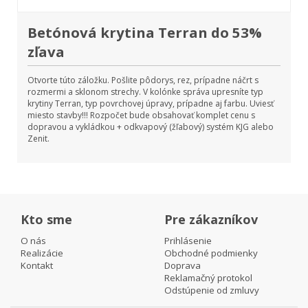
Betónová krytina Terran do 53%
zľava
Otvorte túto záložku. Pošlite pôdorys, rez, prípadne náčrt s
rozmermi a sklonom strechy. V kolónke správa upresníte typ
krytiny Terran, typ povrchovej úpravy, prípadne aj farbu. Uviesť
miesto stavby!!! Rozpočet bude obsahovať komplet cenu s
dopravou a vykládkou + odkvapový (žľabový) systém KJG alebo
Zenit.
Kto sme
Pre zákazníkov
O nás
Prihlásenie
Realizácie
Obchodné podmienky
Kontakt
Doprava
Reklamačný protokol
Odstúpenie od zmluvy