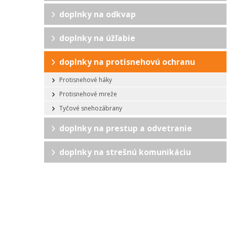
doplnky na odkvap
doplnky na úžľabie
doplnky na protisnehovú ochranu
Protisnehové háky
Protisnehové mreže
Tyčové snehozábrany
doplnky na prestup a odvetranie
doplnky na strešnú komunikáciu