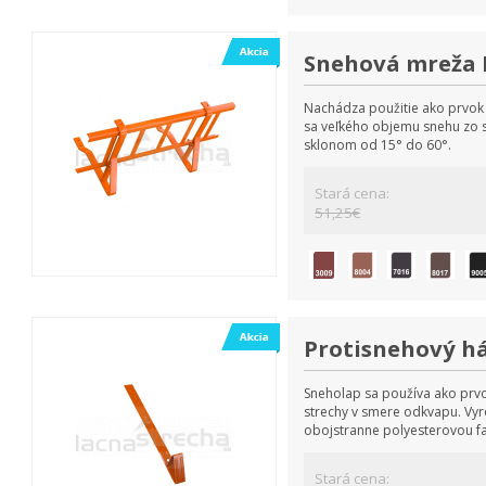
Snehová mreža 
Nachádza použitie ako prvok 
sa veľkého objemu snehu zo s
sklonom od 15° do 60°.
Stará cena:
51,25€
Protisnehový há
Sneholap sa používa ako prvo
strechy v smere odkvapu. Vyro
obojstranne polyesterovou f
Stará cena: