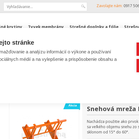
Zavolajte nám:
0917 50
šné krytiny
Tyvek membrány
Strešné doplnky a fólie
Strešn
ejto stránke
KJG, ZENIT
Podkrovné schody FAKRO
ROZPOČTY
ažďovanie a analýzu informácií o výkone a používaní
sociálnych médií a na vylepšenie a prispôsobenie obsahu a
Lacná stre
Protisnehová ochrana
Snehová mreža 
Nachádza použitie ako prvok 
sa veľkého objemu snehu zo s
sklonom od 15° do 60°.