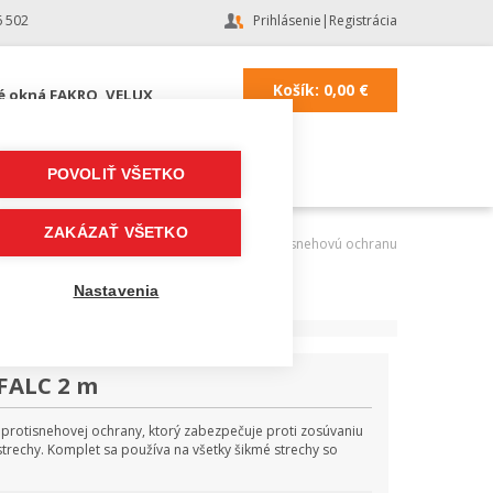
6 502
Prihlásenie
|
Registrácia
Košík:
0,00
€
é okná FAKRO, VELUX
POVOLIŤ VŠETKO
ZAKÁZAŤ VŠETKO
cha
|
Strešné doplnky a fólie
|
doplnky na protisnehovú ochranu
Nastavenia
FALC 2 m
protisnehovej ochrany, ktorý zabezpečuje proti zosúvaniu
trechy. Komplet sa používa na všetky šikmé strechy so