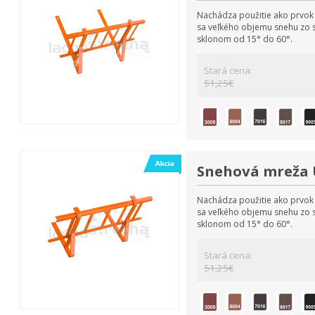
Nachádza použitie ako prvok 
sa veľkého objemu snehu zo s
sklonom od 15° do 60°.
Stará cena:
51,25€
Snehová mreža 
Nachádza použitie ako prvok 
sa veľkého objemu snehu zo s
sklonom od 15° do 60°.
Stará cena:
51,25€