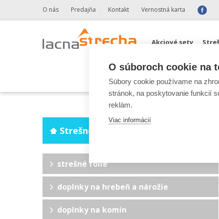
O nás
Predajňa
Kontakt
Vernostná karta
Akciové sety
Stre
O súboroch cookie na t
Odkvapové systémy 
Súbory cookie používame na zhrom
stránok, na poskytovanie funkcií 
reklám.
Viac informácií
Strešné doplnky a fólie
strešné fólie
doplnky na hrebeň a nárožie
doplnky na komín