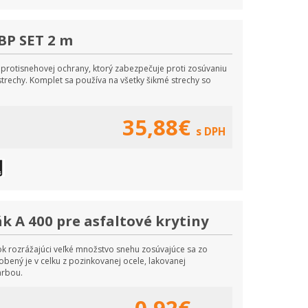
BP SET 2 m
protisnehovej ochrany, ktorý zabezpečuje proti zosúvaniu
trechy. Komplet sa používa na všetky šikmé strechy so
35,88€
s DPH
k A 400 pre asfaltové krytiny
k rozrážajúci veľké množstvo snehu zosúvajúce sa zo
bený je v celku z pozinkovanej ocele, lakovanej
arbou.