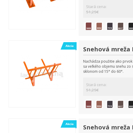
Stará cena:
51,25€
Snehová mreža 
Nachádza použitie ako prvok 
sa veľkého objemu snehu zo s
sklonom od 15° do 60°.
Stará cena:
51,25€
Snehová mreža 