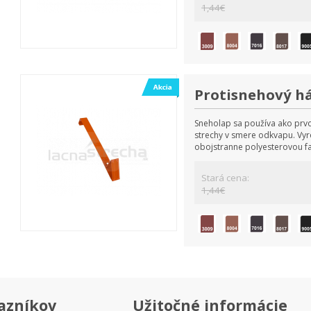
1,44€
Protisnehový há
Sneholap sa používa ako prvo
strechy v smere odkvapu. Vyro
obojstranne polyesterovou f
Stará cena:
1,44€
azníkov
Užitočné informácie