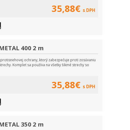
35,88€
s DPH
METAL 400 2 m
protisnehovej ochrany, ktorý zabezpečuje proti zosúvaniu
trechy. Komplet sa používa na všetky šikmé strechy so
35,88€
s DPH
METAL 350 2 m