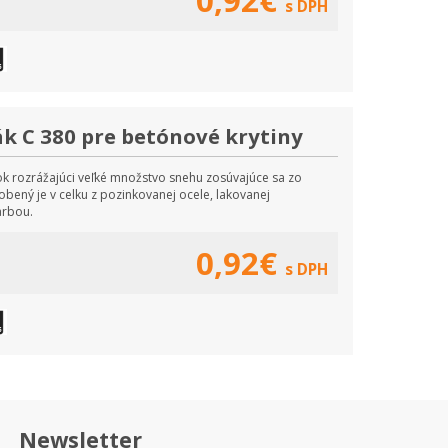
0,92€
s DPH
k C 380 pre betónové krytiny
k rozrážajúci veľké množstvo snehu zosúvajúce sa zo
bený je v celku z pozinkovanej ocele, lakovanej
arbou.
0,92€
s DPH
Newsletter