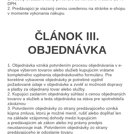
DPH.
2. Predávajúci je viazaný cenou uvedenou na stránke e-shopu
v momente vykonania nákupu.
ČLÁNOK III.
OBJEDNÁVKA
1. Objednávka vzniká potvrdením procesu objednávania v e-
shope výberom tovarov alebo služieb kupujúcim vrátane
kompletného vyplnenia objednávkového formuláru. Pre
korektné vybavenie objednávky je potrebné vyplniť
požadované údaje v objednávke a zvoliť si možnosti dopravy
a platby za objednaný tovar alebo služby.
2. Kupujúci zaslaním objednávky súhlasí s cenou objednaných
tovarov a služieb a teda objednávka sa stáva pre spotrebiteľa
záväznou
3. Potvrdením objednávky zo strany predávajúceho vzniká
kúpna zmluva, ktorú je možné meniť, rušiť alebo dopĺňať len
na základe vzájomnej dohody medzi kupujúcim
a predávajúcim ak zákon alebo iný právny predpis
neustanovuje inak. Potvrdením objednávky zo strany
predávajúceho je odoslanie tovaru.