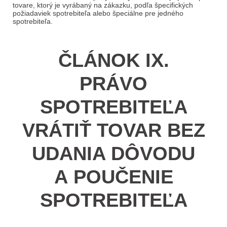
tovare, ktorý je vyrábaný na zákazku, podľa špecifických
požiadaviek spotrebiteľa alebo špeciálne pre jedného
spotrebiteľa.
ČLÁNOK IX.
PRÁVO
SPOTREBITEĽA
VRÁTIŤ TOVAR BEZ
UDANIA DÔVODU
A POUČENIE
SPOTREBITEĽA