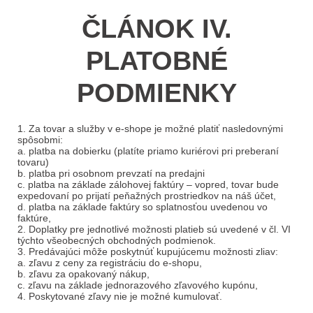
ČLÁNOK IV.
PLATOBNÉ
PODMIENKY
1. Za tovar a služby v e-shope je možné platiť nasledovnými
spôsobmi:
a. platba na dobierku (platíte priamo kuriérovi pri preberaní
tovaru)
b. platba pri osobnom prevzatí na predajni
c. platba na základe zálohovej faktúry – vopred, tovar bude
expedovaní po prijatí peňažných prostriedkov na náš účet,
d. platba na základe faktúry so splatnosťou uvedenou vo
faktúre,
2. Doplatky pre jednotlivé možnosti platieb sú uvedené v čl. VI
týchto všeobecných obchodných podmienok.
3. Predávajúci môže poskytnúť kupujúcemu možnosti zliav:
a. zľavu z ceny za registráciu do e-shopu,
b. zľavu za opakovaný nákup,
c. zľavu na základe jednorazového zľavového kupónu,
4. Poskytované zľavy nie je možné kumulovať.