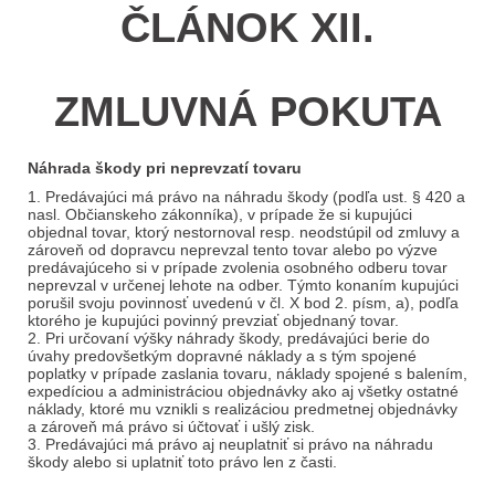
ČLÁNOK XII.
ZMLUVNÁ POKUTA
Náhrada škody pri neprevzatí tovaru
1. Predávajúci má právo na náhradu škody (podľa ust. § 420 a
nasl. Občianskeho zákonníka), v prípade že si kupujúci
objednal tovar, ktorý nestornoval resp. neodstúpil od zmluvy a
zároveň od dopravcu neprevzal tento tovar alebo po výzve
predávajúceho si v prípade zvolenia osobného odberu tovar
neprevzal v určenej lehote na odber. Týmto konaním kupujúci
porušil svoju povinnosť uvedenú v čl. X bod 2. písm, a), podľa
ktorého je kupujúci povinný prevziať objednaný tovar.
2. Pri určovaní výšky náhrady škody, predávajúci berie do
úvahy predovšetkým dopravné náklady a s tým spojené
poplatky v prípade zaslania tovaru, náklady spojené s balením,
expedíciou a administráciou objednávky ako aj všetky ostatné
náklady, ktoré mu vznikli s realizáciou predmetnej objednávky
a zároveň má právo si účtovať i ušlý zisk.
3. Predávajúci má právo aj neuplatniť si právo na náhradu
škody alebo si uplatniť toto právo len z časti.