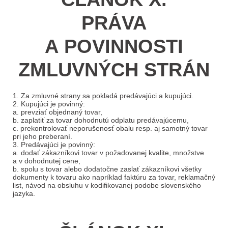
PRÁVA
A POVINNOSTI
ZMLUVNÝCH STRÁN
1. Za zmluvné strany sa pokladá predávajúci a kupujúci.
2. Kupujúci je povinný:
a. prevziať objednaný tovar,
b. zaplatiť za tovar dohodnutú odplatu predávajúcemu,
c. prekontrolovať neporušenosť obalu resp. aj samotný tovar
pri jeho preberaní.
3. Predávajúci je povinný:
a. dodať zákazníkovi tovar v požadovanej kvalite, množstve
a v dohodnutej cene,
b. spolu s tovar alebo dodatočne zaslať zákazníkovi všetky
dokumenty k tovaru ako napríklad faktúru za tovar, reklamačný
list, návod na obsluhu v kodifikovanej podobe slovenského
jazyka.