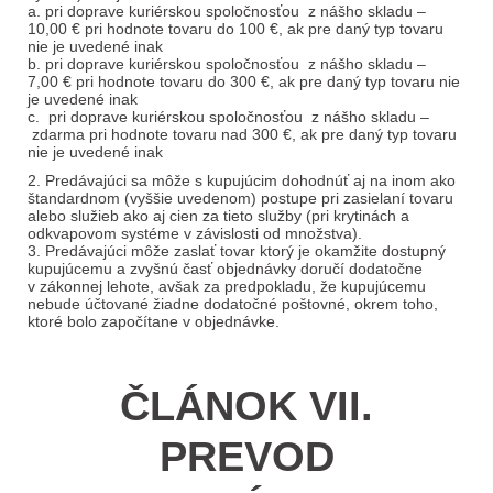
a. pri doprave kuriérskou spoločnosťou z nášho skladu –
10,00 € pri hodnote tovaru do 100 €, ak pre daný typ tovaru
nie je uvedené inak
b.
pri doprave kuriérskou spoločnosťou
z nášho skladu –
7,00 € pri hodnote tovaru do 300 €, ak pre daný typ tovaru nie
je uvedené inak
c.
pri doprave kuriérskou spoločnosťou
z nášho skladu –
zdarma
pri hodnote tovaru nad 300 €, ak pre daný typ tovaru
nie je uvedené inak
2. Predávajúci sa môže s kupujúcim dohodnúť aj na inom ako
štandardnom (vyššie uvedenom) postupe pri zasielaní tovaru
alebo služieb ako aj cien za tieto služby (pri krytinách a
odkvapovom systéme v závislosti od množstva).
3. Predávajúci môže zaslať tovar ktorý je okamžite dostupný
kupujúcemu a zvyšnú časť objednávky doručí dodatočne
v zákonnej lehote, avšak za predpokladu, že kupujúcemu
nebude účtované žiadne dodatočné poštovné, okrem toho,
ktoré bolo započítane v objednávke.
ČLÁNOK VII.
PREVOD