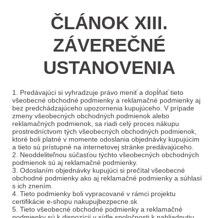
ČLÁNOK XIII.
ZÁVEREČNÉ
USTANOVENIA
1. Predávajúci si vyhradzuje právo meniť a dopĺňať tieto
všeobecné obchodné podmienky a reklamačné podmienky aj
bez predchádzajúceho upozornenia kupujúceho. V prípade
zmeny všeobecných obchodných podmienok alebo
reklamačných podmienok, sa riadi celý proces nákupu
prostredníctvom tých všeobecných obchodných podmienok,
ktoré boli platné v momente odoslania objednávky kupujúcim
a tieto sú prístupné na internetovej stránke predávajúceho.
2. Neoddeliteľnou súčasťou týchto všeobecných obchodných
podmienok sú aj reklamačné podmienky.
3. Odoslaním objednávky kupujúci si prečítal všeobecné
obchodné podmienky ako aj reklamačné podmienky a súhlasí
s ich znením.
4. Tieto podmienky boli vypracované v rámci projektu
certifikácie e-shopu nakupujbezpecne.sk
5. Tieto všeobecné obchodné podmienky a reklamačné
podmienky sú k dispozícií v sídle spoločnosti k nahliadnutiu