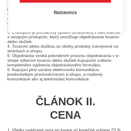
2. Kupujúcim je každý návštevník e-shopu, ktorý
prostredníctvom e-shopu vytvoril objednávku. Pre účely
Nastavenia
zákona č. 102/2014 Z. z. sa spotrebiteľom rozumie fyzická
osoba, ktorá pri uzatváraní a plnení spotrebiteľskej zmluvy
nekoná v rámci predmetu svojej podnikateľskej činnosti,
zamestnania alebo povolania.
3. E-shopom je počítačový systém umiestnený v sieti internet
s verejným prístupom, ktorý umožňuje objednávanie tovarov
alebo služieb.
4. Tovarom alebo službou sú všetky produkty zverejnené na
stránkach e-shopu.
5. Objednávka vzniká potvrdením procesu objednávania v e-
shope výberom tovarov alebo služieb kupujúcim vrátane
kompletného vyplnenia objednávkového formuláru.
6. Kupujúci plne uznáva elektronickú komunikáciu
predovšetkým prostredníctvom e-shopu, e-mailovej
komunikácie ako aj telefonickej komunikácie.
ČLÁNOK II.
CENA
1. Všetky uvádzané ceny pri tovare sú konečné vrátane 23 %