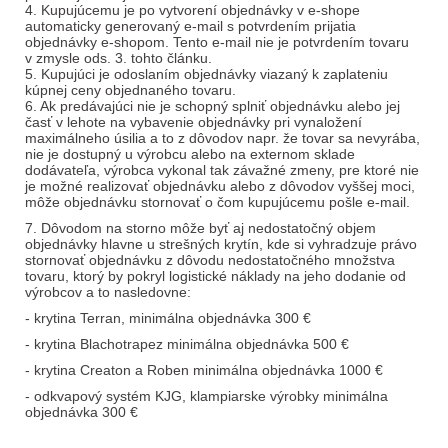
4.
Kupujúcemu je po vytvorení objednávky v e-shope
automaticky generovaný e-mail s potvrdením prijatia
objednávky e-shopom. Tento e-mail nie je potvrdením tovaru
v zmysle ods. 3. tohto článku.
5. Kupujúci je odoslaním objednávky viazaný k zaplateniu
kúpnej ceny objednaného tovaru.
6. Ak predávajúci nie je schopný splniť objednávku alebo jej
časť v lehote na vybavenie objednávky pri vynaložení
maximálneho úsilia a to z dôvodov napr. že tovar sa nevyrába,
nie je dostupný u výrobcu alebo na externom sklade
dodávateľa, výrobca vykonal tak závažné zmeny, pre ktoré nie
je možné realizovať objednávku alebo z dôvodov vyššej moci,
môže objednávku stornovať o čom kupujúcemu pošle e-mail.
7. Dôvodom na storno môže byť aj nedostatočný objem
objednávky hlavne u strešných krytín, kde si vyhradzuje právo
stornovať objednávku z dôvodu nedostatočného množstva
tovaru, ktorý by pokryl logistické náklady na jeho dodanie od
výrobcov a to nasledovne:
- krytina Terran, minimálna objednávka 300 €
- krytina Blachotrapez minimálna objednávka 500 €
- krytina Creaton a Roben minimálna objednávka 1000 €
- odkvapový systém KJG, klampiarske výrobky minimálna
objednávka 300 €