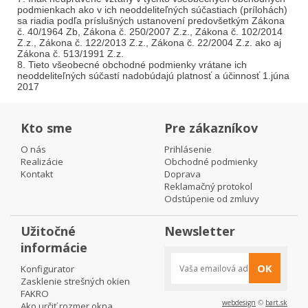
podmienkach ako v ich neoddeliteľných súčastiach (prílohách)
sa riadia podľa príslušných ustanovení predovšetkým Zákona
č. 40/1964 Zb, Zákona č. 250/2007 Z.z., Zákona č. 102/2014
Z.z., Zákona č. 122/2013 Z.z., Zákona č. 22/2004 Z.z. ako aj
Zákona č. 513/1991 Z.z.
8. Tieto všeobecné obchodné podmienky vrátane ich
neoddeliteľných súčastí nadobúdajú platnosť a účinnosť 1.júna
2017
Kto sme
Pre zákazníkov
O nás
Prihlásenie
Realizácie
Obchodné podmienky
Kontakt
Doprava
Reklamačný protokol
Odstúpenie od zmluvy
Užitočné
Newsletter
informácie
OK
Konfigurator
Zasklenie strešných okien
FAKRO
webdesign
©
bart.sk
Ako určiť rozmer okna