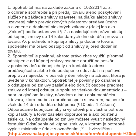
1. Spotrebiteľ má na základe zákona č. 102/2014 Z. z.
o ochrane spotrebiteľa pri predaji tovaru alebo poskytovaní
služieb na základe zmluvy uzavretej na diaľku alebo zmluvy
uzavretej mimo prevádzkových priestorov predávajúceho
a o zmene a doplnení niektorých zákonov (ďalej len ako
„Zákon“) podľa ustanovení § 7 a nasledujúcich právo odstúpiť
od kúpnej zmluvy do 14 kalendárnych dni odo dňa prevzatia
tovaru. Ak predmetom kúpnej zmluvy je dodanie tovaru,
spotrebiteľ má právo odstúpiť od zmluvy aj pred dodaním
tovaru.
2. Spotrebiteľ je povinný, ak toto právo chce využiť, písomné
odstúpenie od kúpnej zmluvy osobne doručiť najneskôr
v posledný deň určenej lehoty na kontaktnú adresu
predávajúceho alebo toto odstúpenie odovzdať na poštovú
prepravu najneskôr v posledný deň lehoty na adresu, ktorá je
uvedená v kontaktoch. Spotrebiteľ je povinný po oznámení
o odstúpení od zmluvy zaslať alebo doručiť osobne predmet
zmluvy od ktorej odstupuje spolu so všetkou dokumentáciou –
napr. originálom faktúry, návodom a inou dokumentáciou
k tovaru, ktorá mu bola doručená spolu s tovarom, najneskôr
však do 14 dní odo dňa odstúpenia (§10 ods. 1 Zákona).
Odporúčame kupujúcim aby si vyhotovili pre vlastnú potrebu
kópiu faktúry a tovar zasielali doporučene a ako poistenú
zásielku. Na odstúpenie od zmluvy môžete využiť nasledovný
formulár: Odstúpenia od kúpnej zmluvy, v ktorom je potrebné
vyplniť minimálne údaje s označením „*“ – hviezdičkou.
(
http://www.nakupujbezpecne.sk/docs/form/odstupenie%20o