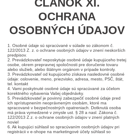
ČLÁNOK XI.
OCHRANA
OSOBNÝCH ÚDAJOV
1. Osobné údaje sú spracúvané v súlade so zákonom č.
122/2013 Z. z. o ochrane osobných údajov v znení neskorších
predpisov.
2. Prevádzkovateľ neposkytuje osobné údaje kupujúceho tretej
osobe, okrem prepravnej spoločnosti pre doručenie tovaru
alebo služieb, alebo štátnym orgánom v prípade kontroly.
3. Prevádzkovateľ od kupujúceho získava nasledovné osobné
údaje: oslovenie, meno, priezvisko, adresa, mesto, PSČ, štát,
tel. kontakt
4. Vami poskytnuté osobné údaje sú spracúvané za účelom
korektného vybavenia Vašej objednávky.
5. Prevádzkovateľ je povinný zabezpečiť osobné údaje pred
ich sprístupnením neoprávneným osobám, ktoré ma
spracované v bezpečnostných opatreniach. Dotknutá osoba
má práva vymedzené v zmysle ust. § 28 a nasl. Zákona č.
122/2013 Z.z. o ochrane osobných údajov v znení platných
noviel
6. Ak kupujúci súhlasil so spracúvaním osobných údajov pri
registrácii v e-shope na marketingové účely súhlasil so