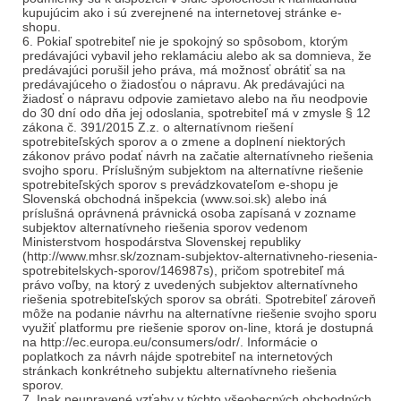
kupujúcim ako i sú zverejnené na internetovej stránke e-
shopu.
6. Pokiaľ spotrebiteľ nie je spokojný so spôsobom, ktorým
predávajúci vybavil jeho reklamáciu alebo ak sa domnieva, že
predávajúci porušil jeho práva, má možnosť obrátiť sa na
predávajúceho o žiadosťou o nápravu. Ak predávajúci na
žiadosť o nápravu odpovie zamietavo alebo na ňu neodpovie
do 30 dní odo dňa jej odoslania, spotrebiteľ má v zmysle § 12
zákona č. 391/2015 Z.z. o alternatívnom riešení
spotrebiteľských sporov a o zmene a doplnení niektorých
zákonov právo podať návrh na začatie alternatívneho riešenia
svojho sporu. Príslušným subjektom na alternatívne riešenie
spotrebiteľských sporov s prevádzkovateľom e-shopu je
Slovenská obchodná inšpekcia (www.soi.sk) alebo iná
príslušná oprávnená právnická osoba zapísaná v zozname
subjektov alternatívneho riešenia sporov vedenom
Ministerstvom hospodárstva Slovenskej republiky
(http://www.mhsr.sk/zoznam-subjektov-alternativneho-riesenia-
spotrebitelskych-sporov/146987s), pričom spotrebiteľ má
právo voľby, na ktorý z uvedených subjektov alternatívneho
riešenia spotrebiteľských sporov sa obráti. Spotrebiteľ zároveň
môže na podanie návrhu na alternatívne riešenie svojho sporu
využiť platformu pre riešenie sporov on-line, ktorá je dostupná
na http://ec.europa.eu/consumers/odr/. Informácie o
poplatkoch za návrh nájde spotrebiteľ na internetových
stránkach konkrétneho subjektu alternatívneho riešenia
sporov.
7. Inak neupravené vzťahy v týchto všeobecných obchodných