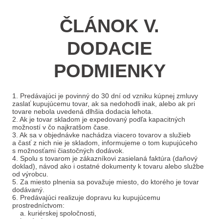
ČLÁNOK V.
DODACIE
PODMIENKY
1. Predávajúci je povinný do 30 dní od vzniku kúpnej zmluvy
zaslať kupujúcemu tovar, ak sa nedohodli inak, alebo ak pri
tovare nebola uvedená dlhšia dodacia lehota.
2. Ak je tovar skladom je expedovaný podľa kapacitných
možností v čo najkratšom čase.
3. Ak sa v objednávke nachádza viacero tovarov a služieb
a časť z nich nie je skladom, informujeme o tom kupujúceho
s možnosťami čiastočných dodávok.
4. Spolu s tovarom je zákazníkovi zasielaná faktúra (daňový
doklad), návod ako i ostatné dokumenty k tovaru alebo službe
od výrobcu.
5. Za miesto plnenia sa považuje miesto, do ktorého je tovar
dodávaný.
6. Predávajúci realizuje dopravu ku kupujúcemu
prostredníctvom:
a. kuriérskej spoločnosti,