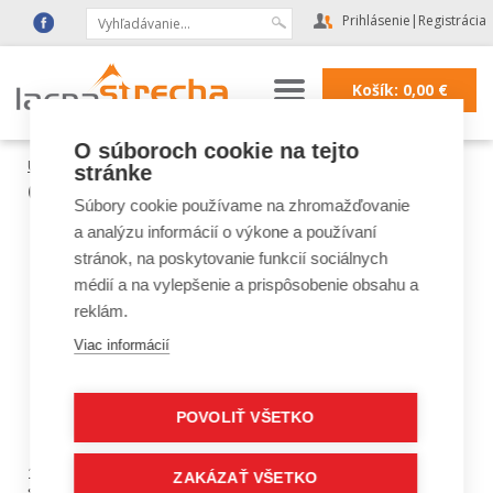
Prihlásenie
|
Registrácia
Košík:
0,00
€
O súboroch cookie na tejto
Úvod
|
Pre zákazníkov
|
Obchodné podmienky
stránke
Obchodné podmienky
Súbory cookie používame na zhromažďovanie
a analýzu informácií o výkone a používaní
stránok, na poskytovanie funkcií sociálnych
médií a na vylepšenie a prispôsobenie obsahu a
ČLÁNOK I.
reklám.
Viac informácií
VYMEDZENIE
POJMOV
POVOLIŤ VŠETKO
1. Majiteľom internetovej stránky (e-shopu) je DACHSYSTEM,
ZAKÁZAŤ VŠETKO
spol. s r.o., Budovateľská 54, 080 01 Prešov