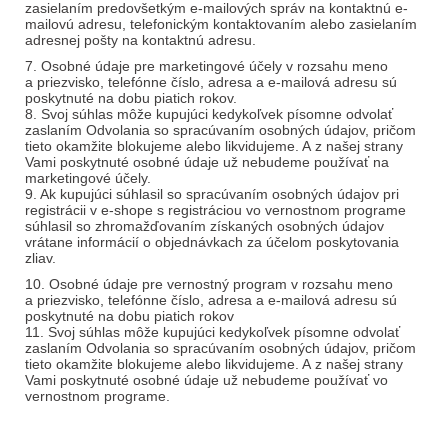
zasielaním predovšetkým e-mailových správ na kontaktnú e-
mailovú adresu, telefonickým kontaktovaním alebo zasielaním
adresnej pošty na kontaktnú adresu.
7. Osobné údaje pre marketingové účely v rozsahu meno
a priezvisko, telefónne číslo, adresa a e-mailová adresu sú
poskytnuté na dobu piatich rokov.
8. Svoj súhlas môže kupujúci kedykoľvek písomne odvolať
zaslaním Odvolania so spracúvaním osobných údajov, pričom
tieto okamžite blokujeme alebo likvidujeme. A z našej strany
Vami poskytnuté osobné údaje už nebudeme používať na
marketingové účely.
9. Ak kupujúci súhlasil so spracúvaním osobných údajov pri
registrácii v e-shope s registráciou vo vernostnom programe
súhlasil so zhromažďovaním získaných osobných údajov
vrátane informácií o objednávkach za účelom poskytovania
zliav.
10. Osobné údaje pre vernostný program v rozsahu meno
a priezvisko, telefónne číslo, adresa a e-mailová adresu sú
poskytnuté na dobu piatich rokov
11. Svoj súhlas môže kupujúci kedykoľvek písomne odvolať
zaslaním Odvolania so spracúvaním osobných údajov, pričom
tieto okamžite blokujeme alebo likvidujeme. A z našej strany
Vami poskytnuté osobné údaje už nebudeme používať vo
vernostnom programe.