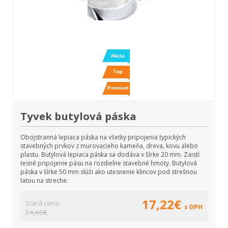
Tyvek butylová páska
Obojstranná lepiaca páska na všetky pripojenia typických
stavebných prvkov z murovacieho kameňa, dreva, kovu alebo
plastu. Butylová lepiaca páska sa dodáva v šírke 20 mm. Zaistí
tesné pripojenie pásu na rozdielne stavebné hmoty. Butylová
páska v šírke 50 mm slúži ako utesnenie klincov pod strešnou
latou na streche.
17,22€
Stará cena:
s DPH
24,60€