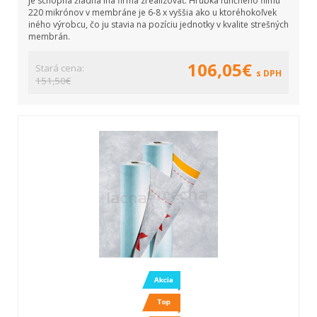
je schopná žiadna iná firma zrealizovať. Hrúbka funčného filmu
220 mikrónov v membráne je 6-8 x vyššia ako u ktoréhokoľvek
iného výrobcu, čo ju stavia na pozíciu jednotky v kvalite strešných
membrán.
106,05€
Stará cena:
s DPH
151,50€