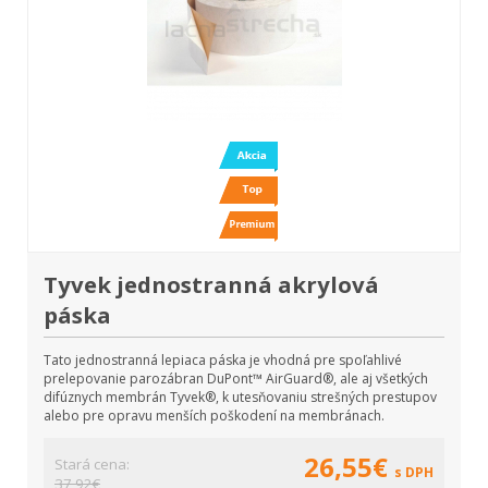
Tyvek jednostranná akrylová
páska
Tato jednostranná lepiaca páska je vhodná pre spoľahlivé
prelepovanie parozábran DuPont™ AirGuard®, ale aj všetkých
difúznych membrán Tyvek®, k utesňovaniu strešných prestupov
alebo pre opravu menších poškodení na membránach.
26,55€
Stará cena:
s DPH
37,92€