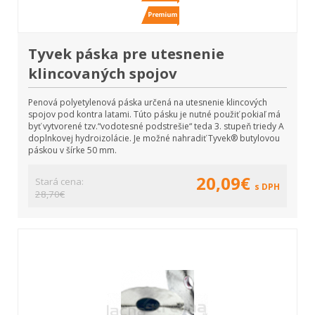
Tyvek páska pre utesnenie
klincovaných spojov
Penová polyetylenová páska určená na utesnenie klincových
spojov pod kontra latami. Túto pásku je nutné použiť pokiaľ má
byť vytvorené tzv.“vodotesné podstrešie“ teda 3. stupeň triedy A
doplnkovej hydroizolácie. Je možné nahradiť Tyvek® butylovou
páskou v šírke 50 mm.
20,09€
Stará cena:
s DPH
28,70€