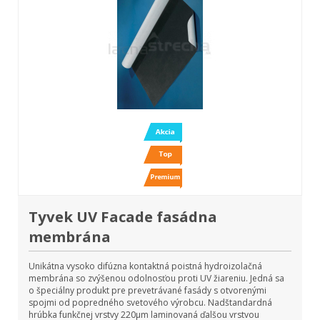
Tyvek UV Facade fasádna
membrána
Unikátna vysoko difúzna kontaktná poistná hydroizolačná
membrána so zvýšenou odolnosťou proti UV žiareniu. Jedná sa
o špeciálny produkt pre prevetrávané fasády s otvorenými
spojmi od popredného svetového výrobcu. Nadštandardná
hrúbka funkčnej vrstvy 220µm laminovaná ďalšou vrstvou