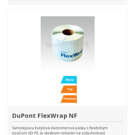
DuPont FlexWrap NF
Samolepiaca butylová elastomerová páska s flexibilným
nosičom HD-PE. Je ideálnym riešením na vzduchotesné