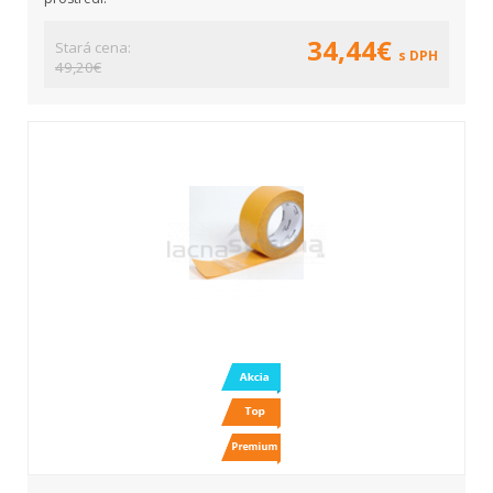
34,44€
Stará cena:
s DPH
49,20€