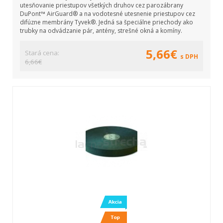
utesňovanie priestupov všetkých druhov cez parozábrany
DuPont™ AirGuard® a na vodotesné utesnenie priestupov cez
difúzne membrány Tyvek®. Jedná sa špeciálne priechody ako
trubky na odvádzanie pár, antény, strešné okná a komíny.
5,66€
Stará cena:
s DPH
6,66€