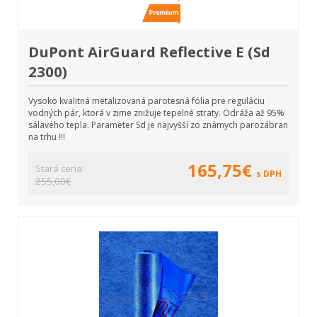
DuPont AirGuard Reflective E (Sd
2300)
Vysoko kvalitná metalizovaná parotesná fólia pre reguláciu
vodných pár, ktorá v zime znižuje tepelné straty. Odráža až 95%
sálavého tepla. Parameter Sd je najvyšší zo známych parozábran
na trhu !!!
165,75€
Stará cena:
s DPH
255,00€