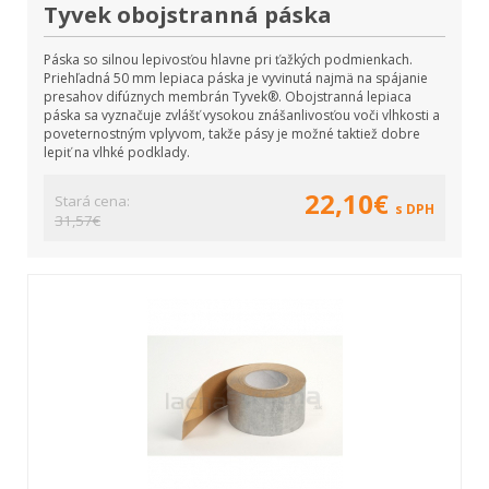
Tyvek obojstranná páska
Páska so silnou lepivosťou hlavne pri ťažkých podmienkach.
Priehľadná 50 mm lepiaca páska je vyvinutá najmä na spájanie
presahov difúznych membrán Tyvek®. Obojstranná lepiaca
páska sa vyznačuje zvlášť vysokou znášanlivosťou voči vlhkosti a
poveternostným vplyvom, takže pásy je možné taktiež dobre
lepiť na vlhké podklady.
22,10€
Stará cena:
s DPH
31,57€