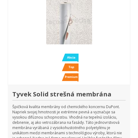
Tyvek Solid strešná membrána
Špičková kvalita membrány od chemického koncernu DuPont.
Napriek svojej hmotnosti je extrémne pevná a vyznačuje sa
vysokou difúznou schopnosťou. Vhodná na tepelnú izoláciu,
debnenie, aj ako vetrozábrana na fasády. Táto jednovrstvová
membrána vyrábaná z vysokohustotného polyetylénu je
unikátom medzi membránami s technológiou výroby, ktorú nie