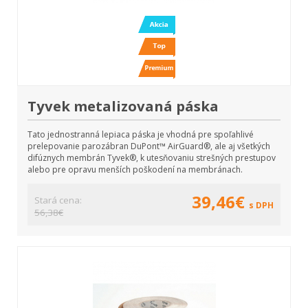
Tyvek metalizovaná páska
Tato jednostranná lepiaca páska je vhodná pre spoľahlivé
prelepovanie parozábran DuPont™ AirGuard®, ale aj všetkých
difúznych membrán Tyvek®, k utesňovaniu strešných prestupov
alebo pre opravu menších poškodení na membránach.
39,46€
Stará cena:
s DPH
56,38€