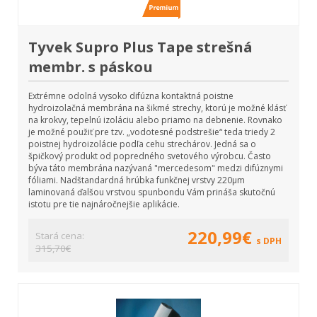
Tyvek Supro Plus Tape strešná
membr. s páskou
Extrémne odolná vysoko difúzna kontaktná poistne
hydroizolačná membrána na šikmé strechy, ktorú je možné klásť
na krokvy, tepelnú izoláciu alebo priamo na debnenie. Rovnako
je možné použiť pre tzv. „vodotesné podstrešie“ teda triedy 2
poistnej hydroizolácie podľa cehu strechárov. Jedná sa o
špičkový produkt od popredného svetového výrobcu. Často
býva táto membrána nazývaná "mercedesom" medzi difúznymi
fóliami. Nadštandardná hrúbka funkčnej vrstvy 220µm
laminovaná ďalšou vrstvou spunbondu Vám prináša skutočnú
istotu pre tie najnáročnejšie aplikácie.
220,99€
Stará cena:
s DPH
315,70€