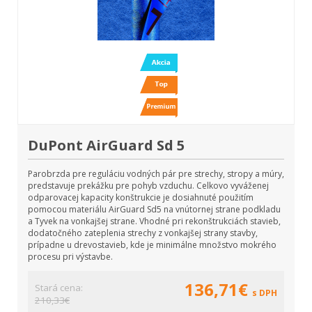
DuPont AirGuard Sd 5
Parobrzda pre reguláciu vodných pár pre strechy, stropy a múry,
predstavuje prekážku pre pohyb vzduchu. Celkovo vyváženej
odparovacej kapacity konštrukcie je dosiahnuté použitím
pomocou materiálu AirGuard Sd5 na vnútornej strane podkladu
a Tyvek na vonkajšej strane. Vhodné pri rekonštrukciách stavieb,
dodatočného zateplenia strechy z vonkajšej strany stavby,
prípadne u drevostavieb, kde je minimálne množstvo mokrého
procesu pri výstavbe.
136,71€
Stará cena:
s DPH
210,33€