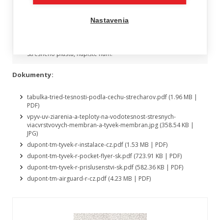
Nastavenia
V prípade, že ste sa rozhodli použiť membránu Tyvek a
neviete presne, čo by bolo vhodné práve do vášho
strešného plášťa, napíšte nám.
Dokumenty:
tabulka-tried-tesnosti-podla-cechu-strecharov.pdf
(1.96 MB |
PDF)
vpyv-uv-ziarenia-a-teploty-na-vodotesnost-stresnych-
viacvrstvovych-membran-a-tyvek-membran.jpg
(358.54 KB |
JPG)
dupont-tm-tyvek-r-instalace-cz.pdf
(1.53 MB | PDF)
dupont-tm-tyvek-r-pocket-flyer-sk.pdf
(723.91 KB | PDF)
dupont-tm-tyvek-r-prislusenstvi-sk.pdf
(582.36 KB | PDF)
dupont-tm-airguard-r-cz.pdf
(4.23 MB | PDF)