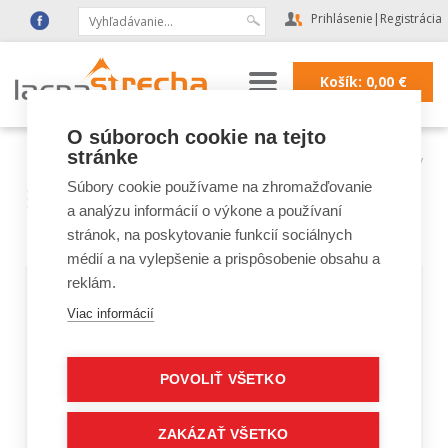
Prihlásenie
|
Registrácia
Košík:
0,00
€
O súboroch cookie na tejto
stránke
Lacná strecha
|
Tyvek membrány
Súbory cookie používame na zhromažďovanie
Test vysokodifúznych
a analýzu informácií o výkone a používaní
membrán
stránok, na poskytovanie funkcií sociálnych
médií a na vylepšenie a prispôsobenie obsahu a
reklám.
Ak si neviete vybrať zo širokej palety značiek strešných
Viac informácií
membrán skúste sa inšpirovať aj týmto 3 minútovým
videom.
POVOLIŤ VŠETKO
http://tyvek.construction.dupont.com/teststrech
ZAKÁZAŤ VŠETKO