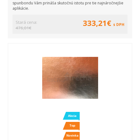
spunbondu Vám prináša skutočnú istotu pre tie najnáročnejšie
aplikácie.
333,21€
Stará cena:
s DPH
476,01€