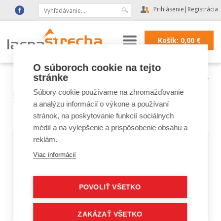
Prihlásenie
|
Registrácia
Košík:
0,00
€
O súboroch cookie na tejto
stránke
Lacná strecha
|
Strešné krytiny
Súbory cookie používame na zhromažďovanie
Strešná krytina
a analýzu informácií o výkone a používaní
Blachotrapez, Creaton
stránok, na poskytovanie funkcií sociálnych
médií a na vylepšenie a prispôsobenie obsahu a
reklám.
Cena cien strešných krytín Blachotrapez je
Viac informácií
orientačná nakoľko ceny sa menia veľmi
rýchlo.
POVOLIŤ VŠETKO
Poprosím poslať projekt na
obchod@dachsystem.sk a rozpočet Vám príde
aktualizovaný na súčasný stav cien.
ZAKÁZAŤ VŠETKO