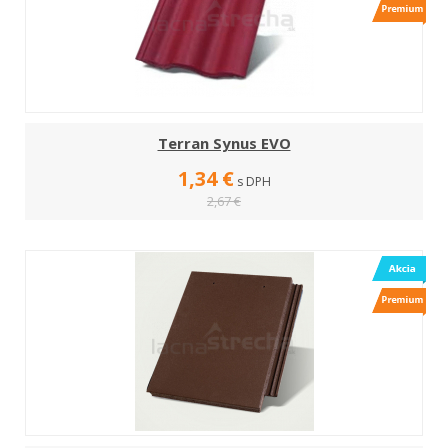
Terran Synus EVO
1,34 €
s DPH
2,67 €