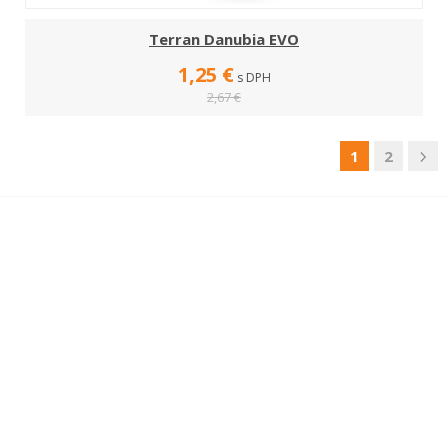
Terran Danubia EVO
1,25 €
s DPH
2,67 €
1
2
Kto sme
Pre zákazníkov
O nás
Prihlásenie
Realizácie
Obchodné podmienky
Kontakt
Doprava
Reklamačný protokol
Odstúpenie od zmluvy
Užitočné
Newsletter
informácie
OK
Konfigurator