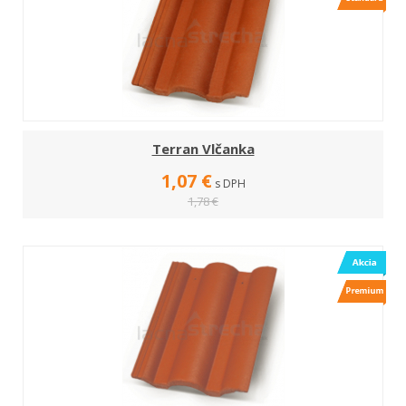
Terran Vlčanka
1,07 €
s DPH
1,78 €