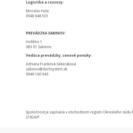
Logistika a rozvozy:
Miroslav Huľa
0948 948 501
PREVÁDZKA SABINOV:
Hollého 1
083 01 Sabinov
Vedúca prevádzky, cenové ponuky:
Adriana Franková-Sekeráková
sabinov@dachsystem.sk
0949 160 943
Spoločnosť je zapísaná v obchodnom registri Okresného súdu Pre
21826/P