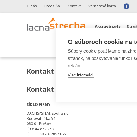
O nás
Predajňa
Kontakt
Vernostná karta
Akciové sety
Stre
O súboroch cookie na t
Odkvapové systémy 
Súbory cookie používame na zhrom
stránok, na poskytovanie funkcií 
reklám.
Kontakt
Viac informácií
Kontakt
SÍDLO FIRMY:
DACHSYSTEM, spol. s r.o.
Budovateľská 54
080 01 Prešov
IČO: 44 872 259
IČ DPH: SK2022857166