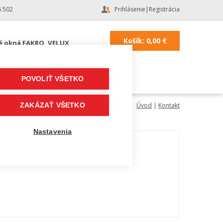
6 502
Prihlásenie
|
Registrácia
Košík:
0,00
€
é okná FAKRO, VELUX
POVOLIŤ VŠETKO
Úvod
|
Kontakt
ZAKÁZAŤ VŠETKO
Nastavenia