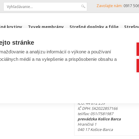
Zavolajte nám:
0917 50
šné krytiny
Tyvek membrány
Strešné doplnky a fólie
Strešn
ejto stránke
KJG, ZENIT
Podkrovné schody FAKRO
ROZPOČTY
ažďovanie a analýzu informácií o výkone a používaní
sociálnych médií a na vylepšenie a prispôsobenie obsahu a
DACHSYSTEM, spol. s r.o.
Budovateľská 54
080 01 Prešov
IČO: 44 872 259
IČ DPH: SK2022857166
tel/fax: 051/7581987
prevádzka Košice Barca
Hraničná 1
040 17 Košice-Barca