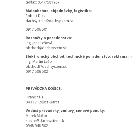
tel/fax: 051/7581987
Maloobchod, objednávky, logistika:
Róbert Dusa
dachsystem@dachsystem.sk
0917 506 501
Rozpočty a poradenstvo:
Ing. Jana Lešová
obchod@dachsystem.sk
Elektronický obchod, technické poradenstvo, reklama, 
Ing. Martin Lešo
obchod@dachsystem.sk
0917 506 502
PREVÁDZKA KOŠICE:
Hraničná 1,
040 17 Košice-Barca
Vedúci prevádzky, zmluvy, cenové ponuky:
Marek Mačor
kosice@dachsystem.sk
0948 948 502