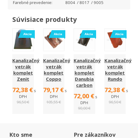
Farebné prevedenie:
8004 / 8017 / 9005
Súvisiace produkty
Kanalizačný
Kanalizačný
Kanalizačný
Kanalizačný
vetrák
vetrák
vetrák
vetrák
komplet
komplet
komplet
komplet
Zenit
Coppo
Danubia
Rundo
carbon
72,38 €
79,17 €
72,38 €
s
s
s
72,00 €
DPH
DPH
DPH
s
96,50 €
105,55 €
96,50 €
DPH
90,00 €
Kto sme
Pre zákazníkov