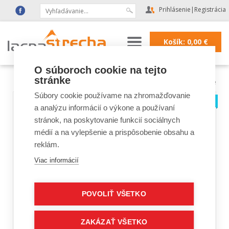
Prihlásenie
|
Registrácia
Košík:
0,00
€
O súboroch cookie na tejto
stránke
Lacná strecha
|
Strešné doplnky a fólie
Súbory cookie používame na zhromažďovanie
a analýzu informácií o výkone a používaní
stránok, na poskytovanie funkcií sociálnych
médií a na vylepšenie a prispôsobenie obsahu a
reklám.
Viac informácií
POVOLIŤ VŠETKO
ZAKÁZAŤ VŠETKO