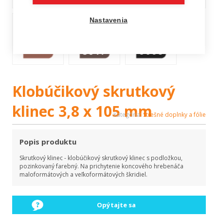
Nastavenia
Klobúčikový skrutkový
klinec 3,8 x 105 mm
Kategória:
Strešné doplnky a fólie
Popis produktu
Skrutkový klinec - klobúčikový skrutkový klinec s podložkou,
pozinkovaný farebný. Na prichytenie koncového hrebenáča
maloformátových a veľkoformátových škridiel.
Opýtajte sa