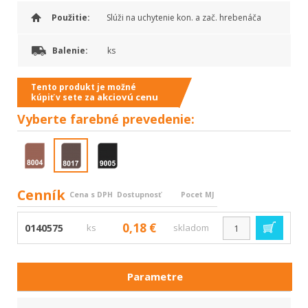
Použitie:
Slúži na uchytenie kon. a zač. hrebenáča
Balenie:
ks
Tento produkt je možné
akciovú cenu
kúpiť v sete za
Vyberte
farebné prevedenie:
Cenník
Cena s DPH
Dostupnosť
Pocet MJ
0,18 €
0140575
ks
skladom
Parametre