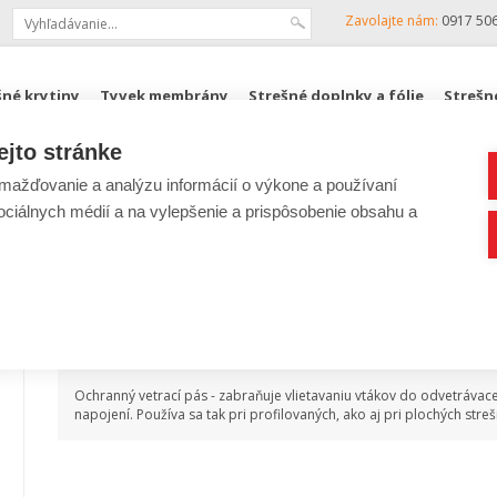
Zavolajte nám:
0917 50
šné krytiny
Tyvek membrány
Strešné doplnky a fólie
Strešn
ejto stránke
KJG, ZENIT
Podkrovné schody FAKRO
ROZPOČTY
ažďovanie a analýzu informácií o výkone a používaní
sociálnych médií a na vylepšenie a prispôsobenie obsahu a
Ochranný vetrací pás
Popis produktu
Ochranný vetrací pás - zabraňuje vlietavaniu vtákov do odvetráva
napojení. Používa sa tak pri profilovaných, ako aj pri plochých streš