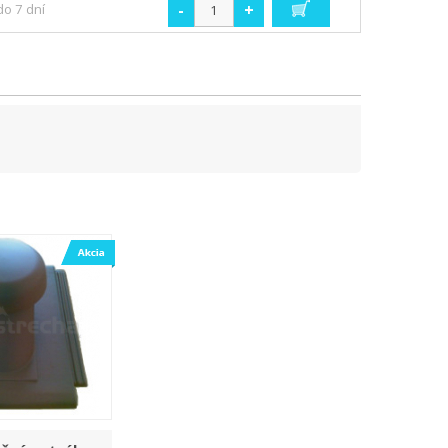
-
+
do 7 dní