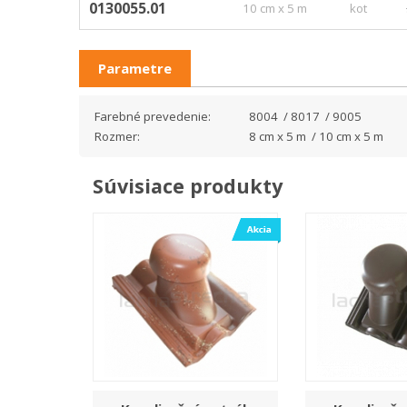
0130055.01
10 cm x 5 m
kot
Parametre
Farebné prevedenie:
8004 / 8017 / 9005
Rozmer:
8 cm x 5 m / 10 cm x 5 m
Súvisiace produkty