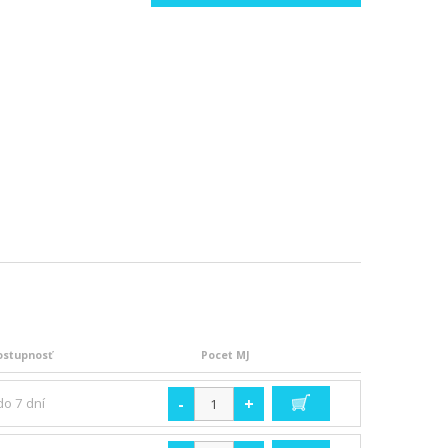
ostupnosť
Pocet MJ
-
+
do 7 dní