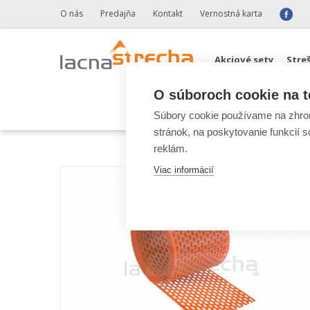
O nás
Predajňa
Kontakt
Vernostná karta
Akciové sety
Stre
O súboroch cookie na t
Odkvapové systémy 
Súbory cookie používame na zhrom
stránok, na poskytovanie funkcií 
reklám.
Viac informácií