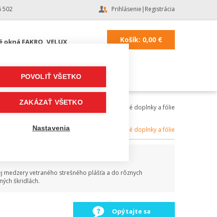
6 502
Prihlásenie
|
Registrácia
Košík:
0,00
€
é okná FAKRO, VELUX
POVOLIŤ VŠETKO
ZAKÁZAŤ VŠETKO
Lacná strecha
|
Strešné doplnky a fólie
Nastavenia
Kategória:
Strešné doplnky a fólie
cej medzery vetraného strešného plášťa a do rôznych
ných škridlách.
Opýtajte sa