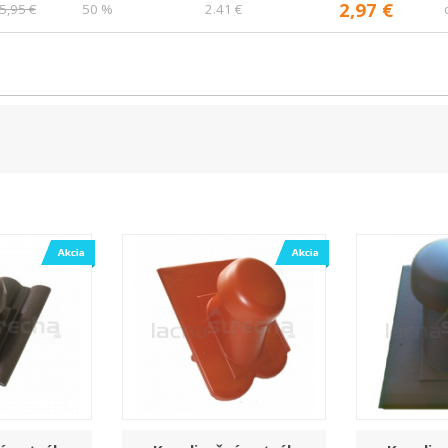
2,97 €
5,95 €
50 %
2.41 €