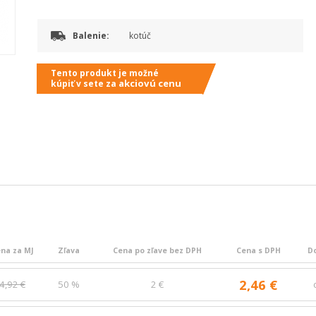
Balenie:
kotúč
Tento produkt je možné
akciovú cenu
kúpiť v sete za
na za MJ
Zľava
Cena po zľave bez DPH
Cena s DPH
D
2,46 €
4,92 €
50 %
2 €