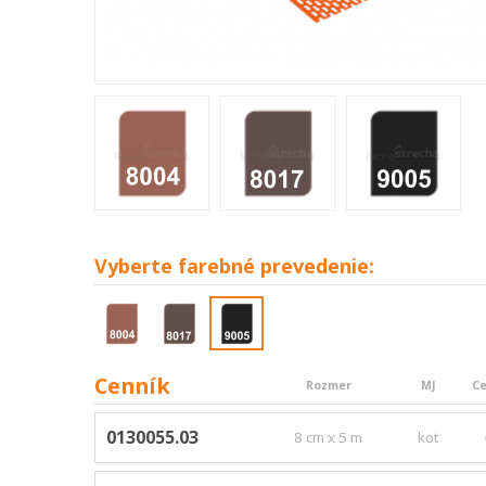
Vyberte
farebné prevedenie:
Cenník
Rozmer
MJ
Ce
0130055.03
8 cm x 5 m
kot