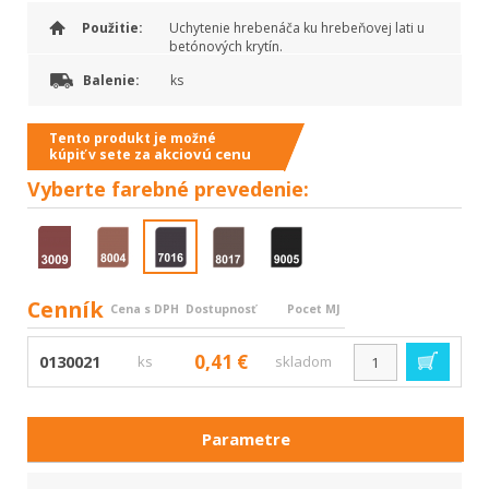
Použitie:
Uchytenie hrebenáča ku hrebeňovej lati u
betónových krytín.
Balenie:
ks
Tento produkt je možné
akciovú cenu
kúpiť v sete za
Vyberte
farebné prevedenie:
Cenník
Cena s DPH
Dostupnosť
Pocet MJ
0,41 €
0130021
ks
skladom
Parametre