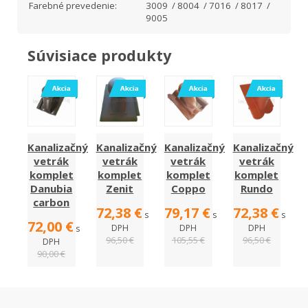
Farebné prevedenie:
3009 / 8004 / 7016 / 8017 /
9005
Súvisiace produkty
Kanalizačný
Kanalizačný
Kanalizačný
Kanalizačný
vetrák
vetrák
vetrák
vetrák
komplet
komplet
komplet
komplet
Danubia
Zenit
Coppo
Rundo
carbon
72,38 €
79,17 €
72,38 €
s
s
s
72,00 €
DPH
DPH
DPH
s
96,50 €
105,55 €
96,50 €
DPH
90,00 €