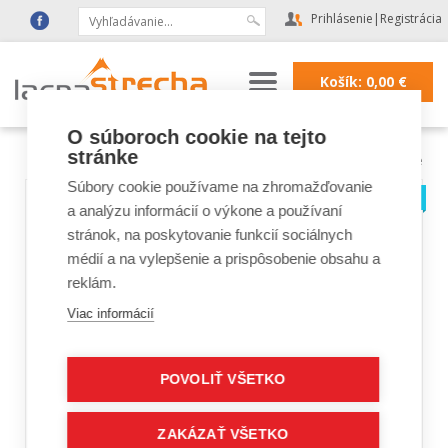
Prihlásenie
|
Registrácia
Košík:
0,00
€
O súboroch cookie na tejto
stránke
Lacná strecha
|
Strešné doplnky a fólie
Súbory cookie používame na zhromažďovanie
a analýzu informácií o výkone a používaní
stránok, na poskytovanie funkcií sociálnych
médií a na vylepšenie a prispôsobenie obsahu a
reklám.
Viac informácií
POVOLIŤ VŠETKO
ZAKÁZAŤ VŠETKO