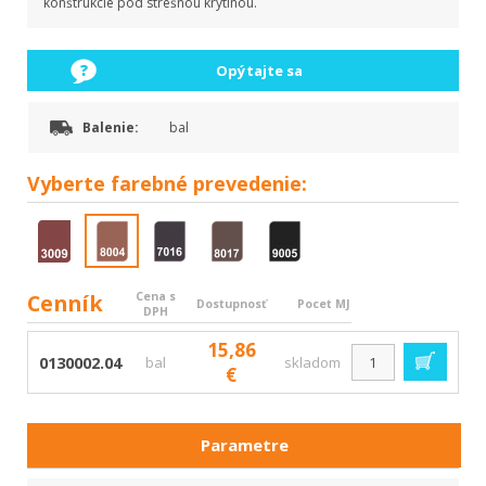
konštrukcie pod strešnou krytinou.
Opýtajte sa
Balenie:
bal
Vyberte
farebné prevedenie:
Cenník
Cena s
Dostupnosť
Pocet MJ
DPH
15,86
0130002.04
bal
skladom
€
Parametre