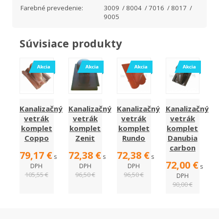
Farebné prevedenie:
3009 / 8004 / 7016 / 8017 /
9005
Súvisiace produkty
Kanalizačný
Kanalizačný
Kanalizačný
Kanalizačný
vetrák
vetrák
vetrák
vetrák
komplet
komplet
komplet
komplet
Coppo
Zenit
Rundo
Danubia
carbon
79,17 €
72,38 €
72,38 €
s
s
s
72,00 €
DPH
DPH
DPH
s
105,55 €
96,50 €
96,50 €
DPH
90,00 €