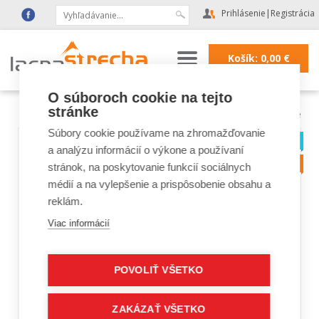
Prihlásenie
|
Registrácia
Košík:
0,00
€
O súboroch cookie na tejto
stránke
Lacná strecha
|
Strešné doplnky a fólie
Súbory cookie používame na zhromažďovanie
a analýzu informácií o výkone a používaní
stránok, na poskytovanie funkcií sociálnych
médií a na vylepšenie a prispôsobenie obsahu a
reklám.
Viac informácií
POVOLIŤ VŠETKO
ZAKÁZAŤ VŠETKO