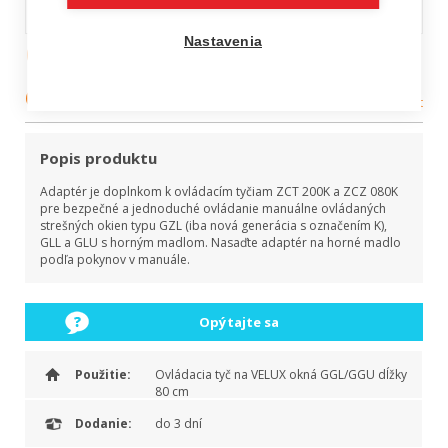
Ovládacia tyč ZCZ 080K na
Nastavenia
okná GGL/GGU
Kategória:
Ovládanie okien a rolet
Popis produktu
Adaptér je doplnkom k ovládacím tyčiam ZCT 200K a ZCZ 080K
pre bezpečné a jednoduché ovládanie manuálne ovládaných
strešných okien typu GZL (iba nová generácia s označením K),
GLL a GLU s horným madlom. Nasaďte adaptér na horné madlo
podľa pokynov v manuále.
Opýtajte sa
Použitie:
Ovládacia tyč na VELUX okná GGL/GGU dĺžky
80 cm
Dodanie:
do 3 dní