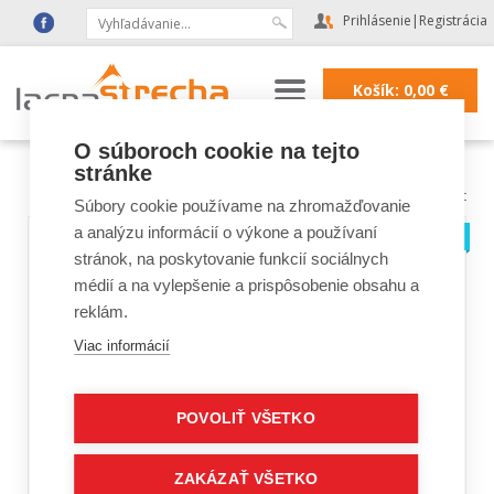
Prihlásenie
|
Registrácia
Košík:
0,00
€
O súboroch cookie na tejto
stránke
Lacná strecha
|
Strešné okná FAKRO, VELUX
|
Strešné okná VELUX
|
Ovládanie okien a rolet
Súbory cookie používame na zhromažďovanie
a analýzu informácií o výkone a používaní
stránok, na poskytovanie funkcií sociálnych
médií a na vylepšenie a prispôsobenie obsahu a
reklám.
Viac informácií
POVOLIŤ VŠETKO
ZAKÁZAŤ VŠETKO