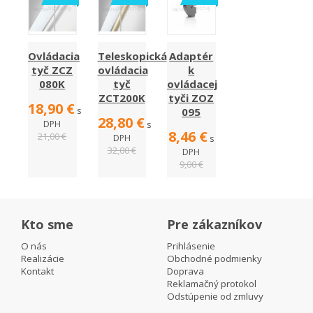
Ovládacia
Teleskopická
Adaptér
tyč ZCZ
ovládacia
k
080K
tyč
ovládacej
ZCT200K
tyči ZOZ
18,90 €
s
095
28,80 €
DPH
s
8,46 €
21,00 €
DPH
s
32,00 €
DPH
9,00 €
Kto sme
Pre zákazníkov
O nás
Prihlásenie
Realizácie
Obchodné podmienky
Kontakt
Doprava
Reklamačný protokol
Odstúpenie od zmluvy