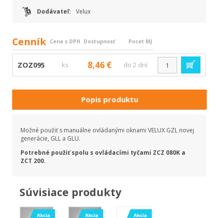
Dodávateľ:
Velux
Cenník
Cena s DPH
Dostupnosť
Pocet MJ
8,46 €
ZOZ095
ks
do 2 dní
Popis produktu
Možné použiť s manuálne ovládanými oknami VELUX GZL novej
generácie, GLL a GLU.
Potrebné použiť spolu s ovládacími tyčami ZCZ 080K a
ZCT 200.
Súvisiace produkty