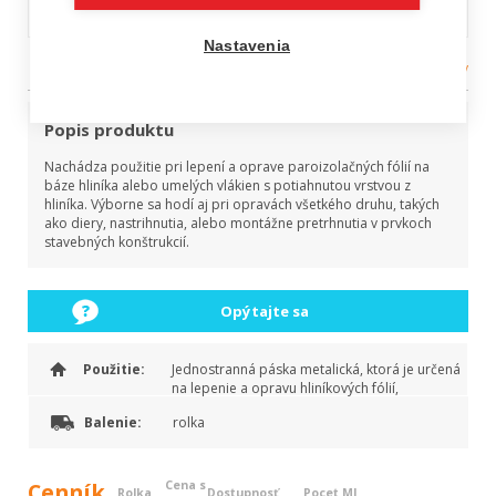
DACHALUX tesniaca páska
Nastavenia
Kategória:
tesniace pásky
Popis produktu
Nachádza použitie pri lepení a oprave paroizolačných fólií na
báze hliníka alebo umelých vlákien s potiahnutou vrstvou z
hliníka. Výborne sa hodí aj pri opravách všetkého druhu, takých
ako diery, nastrihnutia, alebo montážne pretrhnutia v prvkoch
stavebných konštrukcií.
Opýtajte sa
Použitie:
Jednostranná páska metalická, ktorá je určená
na lepenie a opravu hliníkových fólií,
stavebných prvkov vyrobených z hliníka aleb
Balenie:
rolka
Cenník
Cena s
Rolka
Dostupnosť
Pocet MJ