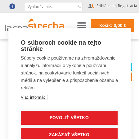
Prihlásenie
|
Registrácia
Košík:
0,00
€
O súboroch cookie na tejto
stránke
Lacná strecha
|
Strešné doplnky a fólie
|
strešné fólie
|
tesniace
pásky
Súbory cookie používame na zhromažďovanie
a analýzu informácií o výkone a používaní
stránok, na poskytovanie funkcií sociálnych
médií a na vylepšenie a prispôsobenie obsahu a
reklám.
Viac informácií
POVOLIŤ VŠETKO
ZAKÁZAŤ VŠETKO