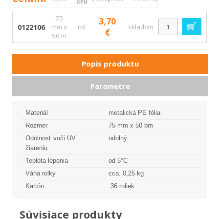
DPH
75
3,70
0122106
mm x
rol
skladom
€
50 m
Popis produktu
Parametre
Materiál
metalická PE fólia
Rozmer
75 mm x 50 bm
Odolnosť voči UV
odolný
žiareniu
Teplota lepenia
od 5°C
Váha rolky
cca. 0,25 kg
Kartón
36 roliek
Súvisiace produkty