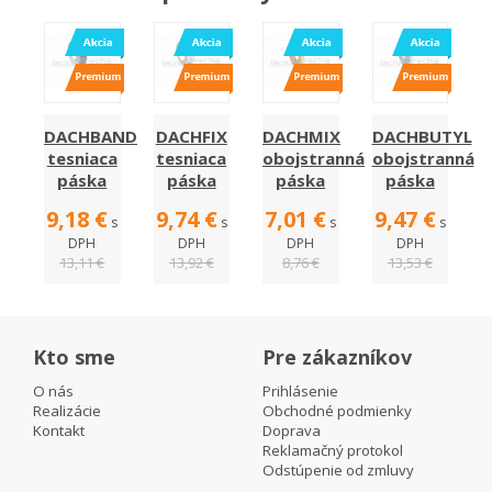
DACHBAND
DACHFIX
DACHMIX
DACHBUTYL
tesniaca
tesniaca
obojstranná
obojstranná
páska
páska
páska
páska
9,18 €
9,74 €
7,01 €
9,47 €
s
s
s
s
DPH
DPH
DPH
DPH
13,11 €
13,92 €
8,76 €
13,53 €
Kto sme
Pre zákazníkov
O nás
Prihlásenie
Realizácie
Obchodné podmienky
Kontakt
Doprava
Reklamačný protokol
Odstúpenie od zmluvy