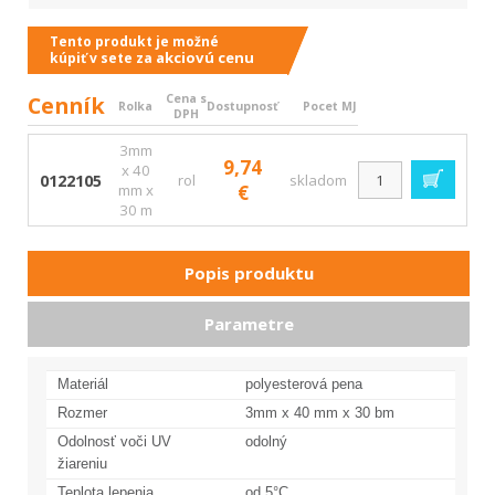
Tento produkt je možné
akciovú cenu
kúpiť v sete za
Cenník
Cena s
Rolka
Dostupnosť
Pocet MJ
DPH
3mm
9,74
x 40
0122105
rol
skladom
mm x
€
30 m
Popis produktu
Parametre
Materiál
polyesterová pena
Rozmer
3mm x 40 mm x 30 bm
Odolnosť voči UV
odolný
žiareniu
Teplota lepenia
od 5°C