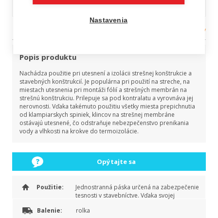
DACHPUR tesniaca páska
Nastavenia
Kategória:
tesniace pásky
Popis produktu
Nachádza použitie pri utesnení a izolácii strešnej konštrukcie a
stavebných konštrukcií. Je populárna pri použití na streche, na
miestach utesnenia pri montáži fólií a strešných membrán na
strešnú konštrukciu. Prilepuje sa pod kontralatu a vyrovnáva jej
nerovnosti. Vďaka takémuto použitiu všetky miesta prepichnutia
od klampiarskych spiniek, klincov na strešnej membráne
ostávajú utesnené, čo odstraňuje nebezpečenstvo prenikania
vody a vlhkosti na krokve do termoizolácie.
Opýtajte sa
Použitie:
Jednostranná páska určená na zabezpečenie
tesnosti v stavebníctve. Vďaka svojej
rozpínavosti vyrovnáva nerovnosti kontralaty,
Balenie:
rolka
kt