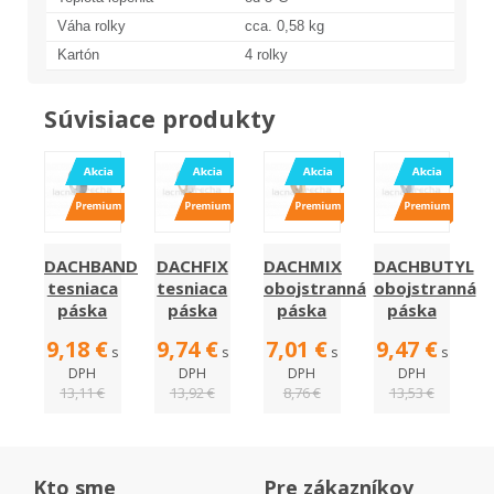
Váha rolky
cca. 0,58 kg
Kartón
4 rolky
Súvisiace produkty
DACHBAND
DACHFIX
DACHMIX
DACHBUTYL
tesniaca
tesniaca
obojstranná
obojstranná
páska
páska
páska
páska
9,18 €
9,74 €
7,01 €
9,47 €
s
s
s
s
DPH
DPH
DPH
DPH
13,11 €
13,92 €
8,76 €
13,53 €
Kto sme
Pre zákazníkov