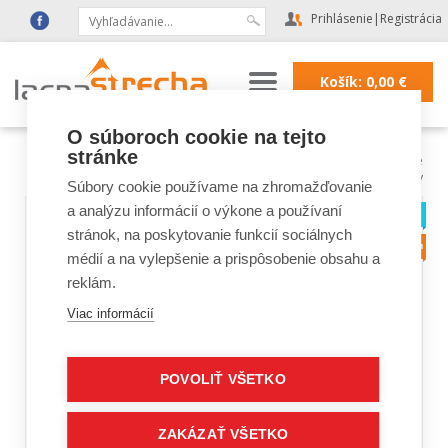
Prihlásenie
|
Registrácia
Košík:
0,00
€
O súboroch cookie na tejto
stránke
Lacná strecha
|
Strešné doplnky a fólie
|
strešné fólie
|
tesniace
pásky
Súbory cookie používame na zhromažďovanie
a analýzu informácií o výkone a používaní
stránok, na poskytovanie funkcií sociálnych
médií a na vylepšenie a prispôsobenie obsahu a
reklám.
Viac informácií
POVOLIŤ VŠETKO
ZAKÁZAŤ VŠETKO