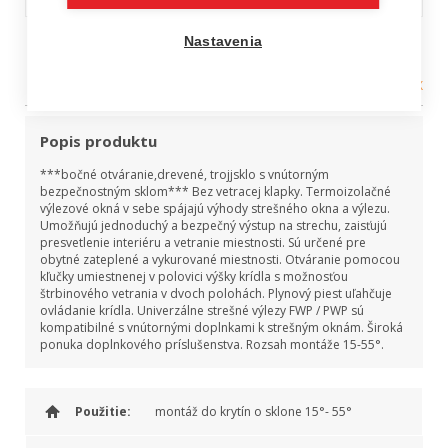
FAKRO Termo výlez FWP
Nastavenia
P50
Kategória:
Strešné okná FAKRO, VELUX
Popis produktu
***bočné otváranie,drevené, trojjsklo s vnútorným
bezpečnostným sklom*** Bez vetracej klapky. Termoizolačné
výlezové okná v sebe spájajú výhody strešného okna a výlezu.
Umožňujú jednoduchý a bezpečný výstup na strechu, zaisťujú
presvetlenie interiéru a vetranie miestnosti. Sú určené pre
obytné zateplené a vykurované miestnosti. Otváranie pomocou
kľučky umiestnenej v polovici výšky krídla s možnosťou
štrbinového vetrania v dvoch polohách. Plynový piest uľahčuje
ovládanie krídla. Univerzálne strešné výlezy FWP / PWP sú
kompatibilné s vnútornými doplnkami k strešným oknám. Široká
ponuka doplnkového príslušenstva. Rozsah montáže 15-55°.
Použitie:
montáž do krytín o sklone 15°- 55°