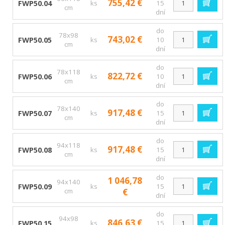
755,42 €
FWP50.04
ks
15
cm
dní
do
78x98
743,02 €
FWP50.05
ks
10
cm
dní
do
78x118
822,72 €
FWP50.06
ks
10
cm
dní
do
78x140
917,48 €
FWP50.07
ks
15
cm
dní
do
94x118
917,48 €
FWP50.08
ks
15
cm
dní
do
1 046,78
94x140
FWP50.09
ks
15
cm
€
dní
do
94x98
846,63 €
FWP50.15
ks
15