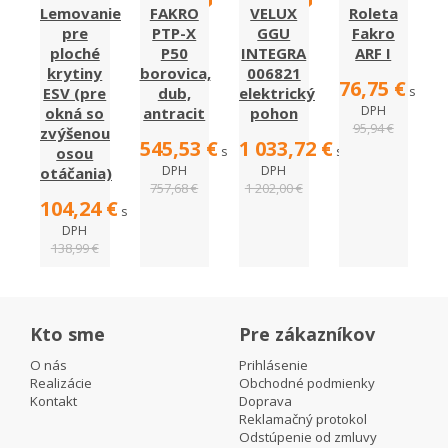
Lemovanie
FAKRO
VELUX
Roleta
pre
PTP-X
GGU
Fakro
ploché
P50
INTEGRA
ARF I
krytiny
borovica,
006821
76,75 €
ESV (pre
dub,
elektrický
s
DPH
okná so
antracit
pohon
95,94 €
zvýšenou
545,53 €
1 033,72 €
osou
s
s
DPH
DPH
otáčania)
757,68 €
1 202,00 €
104,24 €
s
DPH
138,99 €
Kto sme
Pre zákazníkov
O nás
Prihlásenie
Realizácie
Obchodné podmienky
Kontakt
Doprava
Reklamačný protokol
Odstúpenie od zmluvy