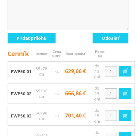
Pridať prílohu
Odoslať
Cenník
Cena
Pocet
rozmer
Dostupnosť
s DPH
MJ
do
55x78
629,66 €
FWP50.01
ks
15
cm
dní
do
55X98
666,86 €
FWP50.02
ks
15
cm
dní
do
66x98
701,40 €
FWP50.03
ks
15
cm
dní
do
66x118