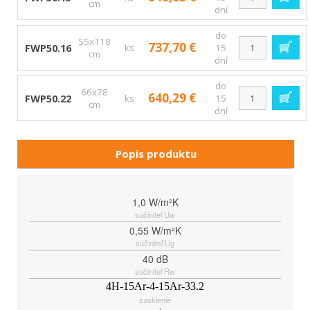
cm
dní
do
55x118
737,70 €
FWP50.16
ks
15
cm
dní
do
66x78
640,29 €
FWP50.22
ks
15
cm
dní
Popis produktu
1,0 W/m²K
súčiniteľ Uw
0,55 W/m²K
súčiniteľ Ug
40 dB
súčiniteľ Rw
4H-15Ar-4-15Ar-33.2
zasklenie