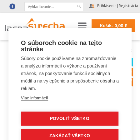
Prihlásenie
|
Registrácia
Košík:
0,00
€
O súboroch cookie na tejto
stránke
Lacná strecha
|
Strešné okná FAKRO, VELUX
Súbory cookie používame na zhromažďovanie
a analýzu informácií o výkone a používaní
stránok, na poskytovanie funkcií sociálnych
médií a na vylepšenie a prispôsobenie obsahu a
reklám.
Viac informácií
POVOLIŤ VŠETKO
ZAKÁZAŤ VŠETKO