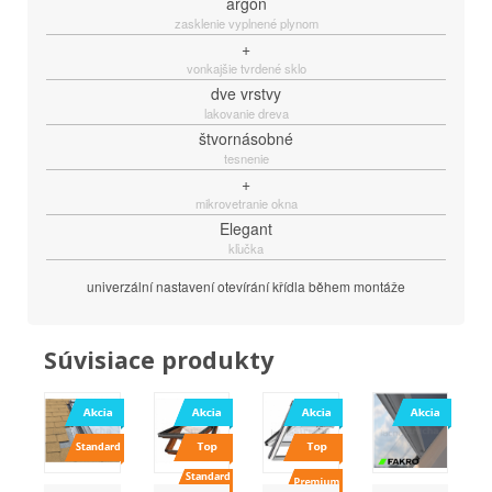
argón
zasklenie vyplnené plynom
+
vonkajšie tvrdené sklo
dve vrstvy
lakovanie dreva
štvornásobné
tesnenie
+
mikrovetranie okna
Elegant
kľučka
univerzální nastavení otevírání křídla během montáže
Súvisiace produkty