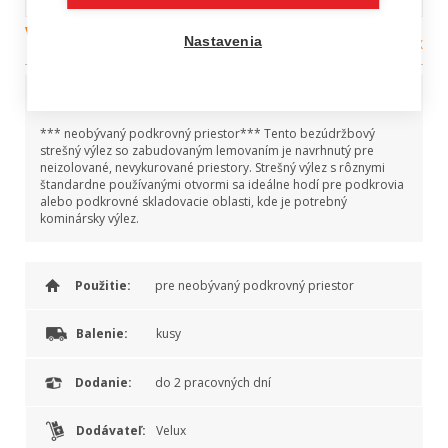
Velux výlez GVT 0000Z
Nastavenia
Kategória:
Strešné okná VELUX
Popis produktu
*** neobývaný podkrovný priestor*** Tento bezúdržbový
strešný výlez so zabudovaným lemovaním je navrhnutý pre
neizolované, nevykurované priestory. Strešný výlez s rôznymi
štandardne používanými otvormi sa ideálne hodí pre podkrovia
alebo podkrovné skladovacie oblasti, kde je potrebný
kominársky výlez.
Použitie:
pre neobývaný podkrovný priestor
Balenie:
kusy
Dodanie:
do 2 pracovných dní
Dodávateľ:
Velux