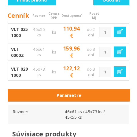
Cenník
Cena s
Pocet
Rozmer
Dostupnosť
DPH
MJ
110,94
VLT 025
45x55
do 2
ks
1000
ks
€
dní
159,96
VLT
46x61
do 3
ks
0000Z
ks
€
dní
122,12
VLT 029
45x73
do 3
ks
1000
ks
€
dní
Parametre
Rozmer:
46x61 ks / 45x73 ks /
45x55 ks
Súvisiace produkty