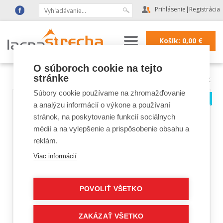
Prihlásenie
|
Registrácia
Košík:
0,00
€
O súboroch cookie na tejto
stránke
Lacná strecha
|
Strešné okná FAKRO, VELUX
|
Strešné okná VELUX
Súbory cookie používame na zhromažďovanie
a analýzu informácií o výkone a používaní
stránok, na poskytovanie funkcií sociálnych
médií a na vylepšenie a prispôsobenie obsahu a
reklám.
Viac informácií
POVOLIŤ VŠETKO
ZAKÁZAŤ VŠETKO