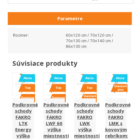
Parametre
Rozmer:
60x120 cm / 70x120 cm /
70x130 cm / 70x140 cm /
86x130 cm
Súvisiace produkty
Podkrovné
Podkrovné
Podkrovné
Podkrovné
schody
schody
schody
schody
FAKRO
FAKRO
FAKRO
FAKRO
LTK
LWF 60
LWK
LMK s
Energy
výška
výška
kovovým
výška
miestnosti
miestnosti
rebríkom: