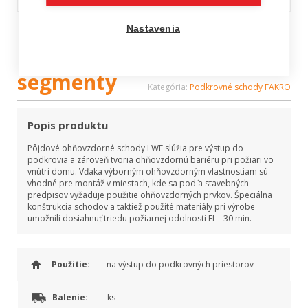
FAKRO LWF 60 výška
Nastavenia
miestnosti 280 cm / 3
segmenty
Kategória:
Podkrovné schody FAKRO
Popis produktu
Pôjdové ohňovzdorné schody LWF slúžia pre výstup do
podkrovia a zároveň tvoria ohňovzdornú bariéru pri požiari vo
vnútri domu. Vďaka výborným ohňovzdorným vlastnostiam sú
vhodné pre montáž v miestach, kde sa podľa stavebných
predpisov vyžaduje použitie ohňovzdorných prvkov. Špeciálna
konštrukcia schodov a taktiež použité materiály pri výrobe
umožnili dosiahnuť triedu požiarnej odolnosti EI = 30 min.
Použitie:
na výstup do podkrovných priestorov
Balenie:
ks