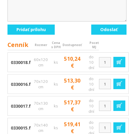
Pridať prílohu
Odoslať
Cenník
Cena
Pocet
Rozmer
Dostupnosť
s DPH
MJ
do
510,24
60x120
0330018.f
ks
10
cm
€
dní
do
513,30
70x120
0330016.f
ks
10
cm
€
dní
do
517,37
70x130
0330017.f
ks
10
cm
€
dní
do
519,41
70x140
0330015.f
ks
10
cm
€
dní