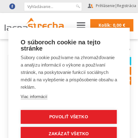
Prihlásenie
|
Registrácia
Košík:
0,00
€
O súboroch cookie na tejto
stránke
Lacná strecha
|
Podkrovné schody FAKRO
Súbory cookie používame na zhromažďovanie
a analýzu informácií o výkone a používaní
stránok, na poskytovanie funkcií sociálnych
médií a na vylepšenie a prispôsobenie obsahu a
reklám.
Viac informácií
POVOLIŤ VŠETKO
ZAKÁZAŤ VŠETKO