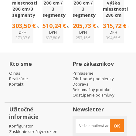
miestnosti
280 cm /
280 cm /
výška
280 cm/3
3
3
miestnosti
segmenty
segmenty
segmenty
280 cm
303,50 €
510,24 €
205,73 €
315,72 €
s
s
s
s
DPH
DPH
DPH
DPH
379,37 €
637,80 €
257,16 €
394,65 €
Kto sme
Pre zákazníkov
O nás
Prihlásenie
Realizácie
Obchodné podmienky
Kontakt
Doprava
Reklamačný protokol
Odstúpenie od zmluvy
Užitočné
Newsletter
informácie
OK
Konfigurator
Zasklenie strešných okien