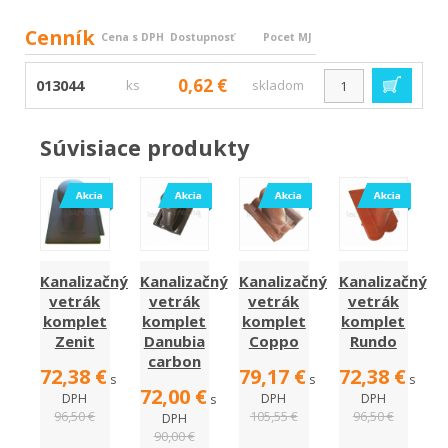
Cenník
Cena s DPH
Dostupnosť
Pocet MJ
0,62 €
013044
ks
skladom
Súvisiace produkty
Kanalizačný
Kanalizačný
Kanalizačný
Kanalizačný
vetrák
vetrák
vetrák
vetrák
komplet
komplet
komplet
komplet
Zenit
Danubia
Coppo
Rundo
carbon
72,38 €
79,17 €
72,38 €
s
s
s
72,00 €
DPH
DPH
DPH
s
96,50 €
105,55 €
96,50 €
DPH
90,00 €