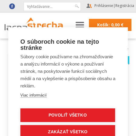
Prihlásenie
|
Registrácia
Košík:
0,00
€
O súboroch cookie na tejto
stránke
Lacná strecha
|
Strešné doplnky a fólie
Súbory cookie používame na zhromažďovanie
a analýzu informácií o výkone a používaní
stránok, na poskytovanie funkcií sociálnych
médií a na vylepšenie a prispôsobenie obsahu a
reklám.
Viac informácií
POVOLIŤ VŠETKO
ZAKÁZAŤ VŠETKO