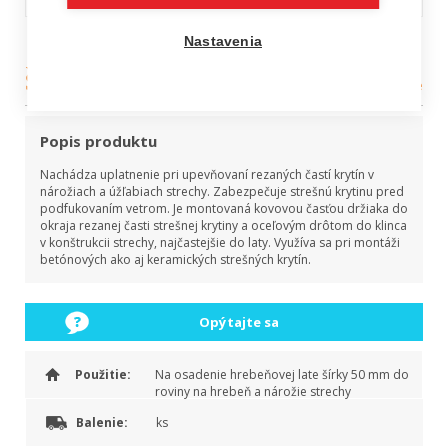
Príchytka rezaných
Nastavenia
škridiel
Kategória:
Strešné doplnky a fólie
Popis produktu
Nachádza uplatnenie pri upevňovaní rezaných častí krytín v
nárožiach a úžľabiach strechy. Zabezpečuje strešnú krytinu pred
podfukovaním vetrom. Je montovaná kovovou časťou držiaka do
okraja rezanej časti strešnej krytiny a oceľovým drôtom do klinca
v konštrukcii strechy, najčastejšie do laty. Využíva sa pri montáži
betónových ako aj keramických strešných krytín.
Opýtajte sa
Použitie:
Na osadenie hrebeňovej late šírky 50 mm do
roviny na hrebeň a nárožie strechy
Balenie:
ks