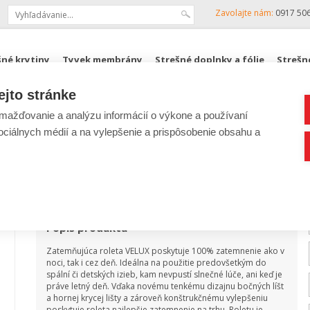
Zavolajte nám:
0917 50
šné krytiny
Tyvek membrány
Strešné doplnky a fólie
Strešn
ejto stránke
KJG, ZENIT
Podkrovné schody FAKRO
ROZPOČTY
ažďovanie a analýzu informácií o výkone a používaní
sociálnych médií a na vylepšenie a prispôsobenie obsahu a
Lacná strecha
|
Strešné okná FAKRO, VELUX
|
Stre
Roleta Velux zatemňujúca
Popis produktu
Zatemňujúca roleta VELUX poskytuje 100% zatemnenie ako v
noci, tak i cez deň. Ideálna na použitie predovšetkým do
spální či detských izieb, kam nevpustí slnečné lúče, ani keď je
práve letný deň. Vďaka novému tenkému dizajnu bočných líšt
a hornej krycej lišty a zároveň konštrukčnému vylepšeniu
poskytuje roleta najlepšie zatemnenie na trhu. Roletu je