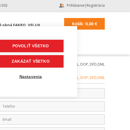
6 502
Prihlásenie
|
Registrácia
Košík:
0,00
€
é okná FAKRO, VELUX
POVOLIŤ VŠETKO
ZAKÁZAŤ VŠETKO
šné okná VELUX
|
Rolety zatemňujúce VELUX DKL, DOP, DFD,DML
 DKL Štandard
Nastavenia
Kategória:
Rolety zatemňujúce VELUX DKL, DOP, DFD,DML