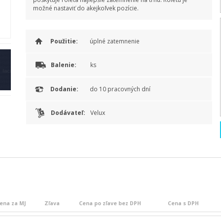
možné nastaviť do akejkoľvek pozície.
Použitie:
úplné zatemnenie
Balenie:
ks
Dodanie:
do 10 pracovných dní
Dodávateľ:
Velux
ena za MJ
Zľava
Cena po zľave bez DPH
Cena s DPH