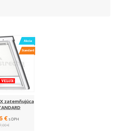
UX zatemňujúca
ŠTANDARD
6 €
s DPH
7,00 €