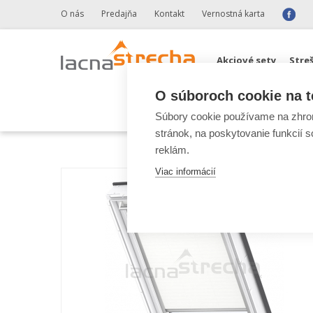
O nás
Predajňa
Kontakt
Vernostná karta
Akciové sety
Stre
O súboroch cookie na t
Odkvapové systémy 
Súbory cookie používame na zhrom
stránok, na poskytovanie funkcií 
reklám.
Viac informácií