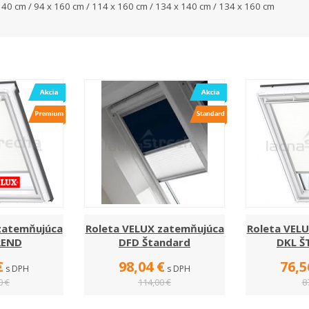
140 cm / 94 x 160 cm / 114 x 160 cm / 134 x 140 cm / 134 x 160 cm
zatemňujúca
Roleta VELUX zatemňujúca
Roleta VEL
REND
DFD Štandard
DKL 
€
98,04 €
76,5
s DPH
s DPH
0 €
114,00 €
8