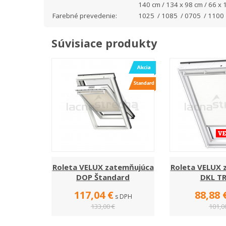
140 cm / 134 x 98 cm / 66 x 
Farebné prevedenie:
1025 / 1085 / 0705 / 1100
Súvisiace produkty
Roleta VELUX zatemňujúca
Roleta VELUX 
DOP Štandard
DKL T
117,04 €
88,88 
s DPH
133,00 €
101,0