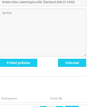
Pridať prílohu
Odoslať
Dostupnosť
Pocet MJ