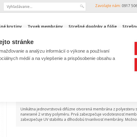
Zavolajte nám:
0917 50
šné krytiny
Tyvek membrány
Strešné doplnky a fólie
Strešn
ejto stránke
KJG, ZENIT
Podkrovné schody FAKRO
ROZPOČTY
ažďovanie a analýzu informácií o výkone a používaní
sociálnych médií a na vylepšenie a prispôsobenie obsahu a
Strešná membrána EUROS
Popis produktu
Unikátna jednovrstvová difúzne otvorená membrána z polyesteru s 
nanesené 2 vrstvy polyméru. Prvá zabezpečuje vodotesnosť membrá
zabezpečuje UV stabilitu a dlhodobú trvanlivosť membrány. Možnos