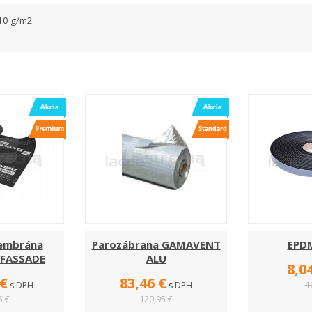
10 g/m2
embrána
Parozábrana GAMAVENT
EPD
FASSADE
ALU
8,0
 €
83,46 €
1
s DPH
s DPH
5 €
120,95 €