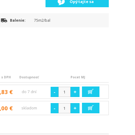
Opýtajte sa
Balenie:
75m2/bal
 s DPH
Dostupnosť
Pocet MJ
,83 €
-
+
do 7 dní
,00 €
-
+
skladom