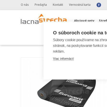
O nás
Predajňa
Kontakt
Vernostná karta
Akciové sety
Stre
O súboroch cookie na t
Odkvapové systémy 
Súbory cookie používame na zhrom
stránok, na poskytovanie funkcií 
reklám.
Viac informácií