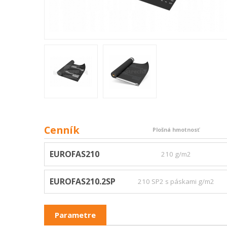
Cenník
Plošná hmotnosť
EUROFAS210
210 g/m2
EUROFAS210.2SP
210 SP2 s páskami g/m2
Parametre