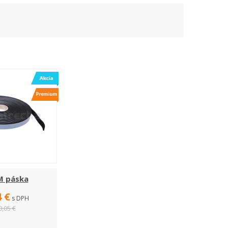
M páska
4 €
s DPH
0,05 €