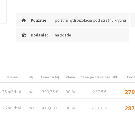
Použitie:
poistná hydroizolácia pod strešnú krytinu
Dodanie:
na sklade
Balenie
MJ
Cena za MJ
Zľava
Cena po zľave bez DPH
Cena
279
75 m2/bal
bal
399,75 €
30 %
227.5 €
287
75 m2/bal
m2
410,00 €
30 %
233.33 €