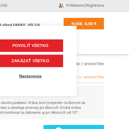
6 502
Prihlásenie
|
Registrácia
Košík:
0,00
€
é okná FAKRO, VELUX
POVOLIŤ VŠETKO
ZAKÁZAŤ VŠETKO
Lacná strecha
|
Strešné doplnky a fólie
|
strešné fólie
YSTEM FASSADE
Nastavenia
Kategória:
strešné fólie
dvomi páskami. Vrstvu tvorí polyester na ktorom sú
ny a utesňuje prierazy po klincoch. Druhá vrstva
ť montovať na debnenie aj pri sklonoch od 10°.