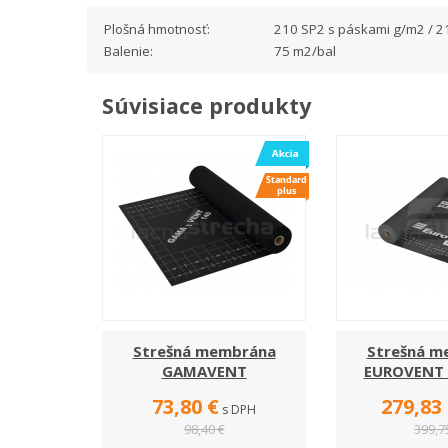
Plošná hmotnosť:
210 SP2 s páskami g/m2 / 2
Balenie:
75 m2/bal
Súvisiace produkty
Strešná membrána
Strešná m
GAMAVENT
EUROVENT 
73,80 €
279,83
s DPH
98,40 €
399,7