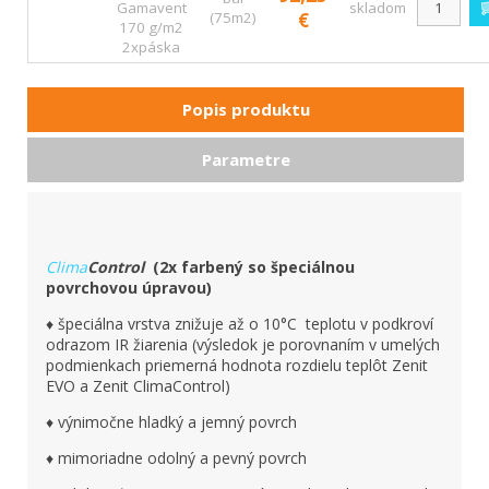
Gamavent
skladom
(75m2)
€
170 g/m2
2xpáska
Popis produktu
Parametre
Clima
Control
(2x farbený so špeciálnou
povrchovou úpravou)
♦ špeciálna vrstva znižuje až o 10°C teplotu v podkroví
odrazom IR žiarenia (výsledok je porovnaním v umelých
podmienkach priemerná hodnota rozdielu teplôt Zenit
EVO a Zenit ClimaControl)
♦ výnimočne hladký a jemný povrch
♦ mimoriadne odolný a pevný povrch