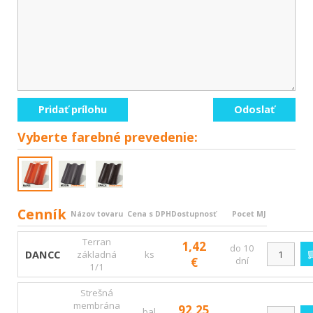
Pridať prílohu
Odoslať
Vyberte
farebné prevedenie:
Cenník
Názov tovaru
Cena s DPH
Dostupnosť
Pocet MJ
Terran
1,42
do 10
DANCC
základná
ks
€
dní
1/1
Strešná
membrána
92,25
bal