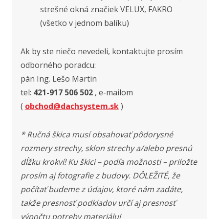
strešné okná značiek VELUX, FAKRO
(všetko v jednom balíku)
Ak by ste niečo nevedeli, kontaktujte prosím
odborného poradcu:
pán Ing. Lešo Martin
tel:
421-917 506 502
, e-mailom
(
obchod@dachsystem.sk
)
* Ručná škica musí obsahovať pôdorysné
rozmery strechy, sklon strechy a/alebo presnú
dĺžku krokví! Ku škici – podľa možnosti – priložte
prosím aj fotografie z budovy. DÔLEŽITÉ, že
počítať budeme z údajov, ktoré nám zadáte,
takže presnosť podkladov určí aj presnosť
výpočtu potreby materiálu!