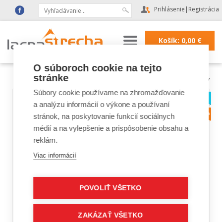
Prihlásenie
|
Registrácia
Košík:
0,00
€
O súboroch cookie na tejto
stránke
Lacná strecha
|
Strešné krytiny
Súbory cookie používame na zhromažďovanie
a analýzu informácií o výkone a používaní
stránok, na poskytovanie funkcií sociálnych
médií a na vylepšenie a prispôsobenie obsahu a
reklám.
Viac informácií
POVOLIŤ VŠETKO
ZAKÁZAŤ VŠETKO