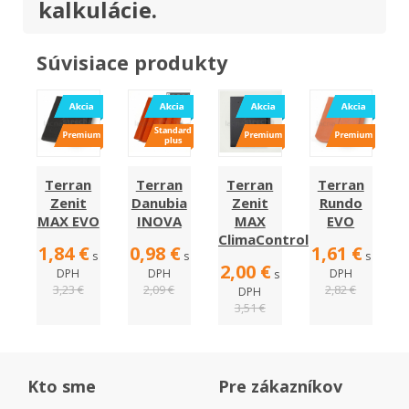
kalkulácie.
Súvisiace produkty
Terran
Terran
Terran
Terran
Zenit
Danubia
Zenit
Rundo
MAX EVO
INOVA
MAX
EVO
ClimaControl
1,84 €
0,98 €
1,61 €
s
s
s
2,00 €
DPH
DPH
DPH
s
3,23 €
2,09 €
2,82 €
DPH
3,51 €
Kto sme
Pre zákazníkov