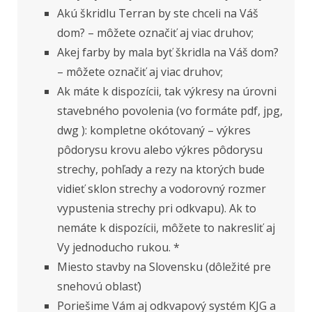
Akú škridlu Terran by ste chceli na Váš
dom? – môžete označiť aj viac druhov;
Akej farby by mala byť škridla na Váš dom?
– môžete označiť aj viac druhov;
Ak máte k dispozícii, tak výkresy na úrovni
stavebného povolenia (vo formáte pdf, jpg,
dwg ): kompletne okótovaný – výkres
pôdorysu krovu alebo výkres pôdorysu
strechy, pohľady a rezy na ktorých bude
vidieť sklon strechy a vodorovný rozmer
vypustenia strechy pri odkvapu). Ak to
nemáte k dispozícii, môžete to nakresliť aj
Vy jednoducho rukou. *
Miesto stavby na Slovensku (dôležité pre
snehovú oblasť)
Poriešime Vám aj odkvapový systém KJG a