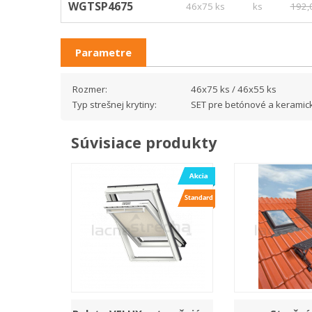
WGTSP4675
46x75 ks
ks
192,
Parametre
Rozmer:
46x75 ks / 46x55 ks
Typ strešnej krytiny:
SET pre betónové a keramické
Súvisiace produkty