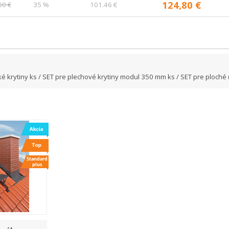
124,80 €
00 €
35 %
101.46 €
 krytiny ks / SET pre plechové krytiny modul 350 mm ks / SET pre ploché 