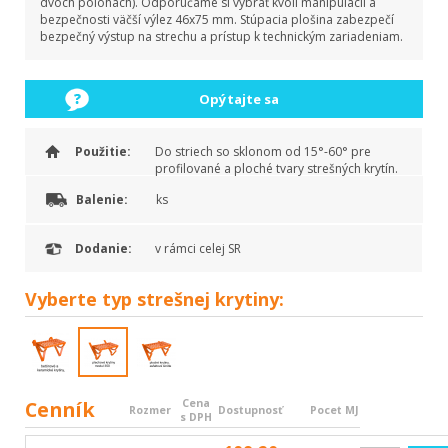
dvoch polohách). Odporúčame si vybrať kvôli manipulácii a
bezpečnosti väčší výlez 46x75 mm. Stúpacia plošina zabezpečí
bezpečný výstup na strechu a prístup k technickým zariadeniam.
Opýtajte sa
Použitie:
Do striech so sklonom od 15°-60° pre
profilované a ploché tvary strešných krytín.
Balenie:
ks
Dodanie:
v rámci celej SR
Vyberte
typ strešnej krytiny:
Cenník
Cena
Rozmer
Dostupnosť
Pocet MJ
s DPH