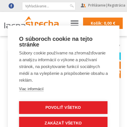
Prihlásenie
|
Registrácia
Košík:
0,00
€
O súboroch cookie na tejto
stránke
Lacná strecha
|
Akciové sety
Súbory cookie používame na zhromažďovanie
a analýzu informácií o výkone a používaní
stránok, na poskytovanie funkcií sociálnych
médií a na vylepšenie a prispôsobenie obsahu a
reklám.
Viac informácií
POVOLIŤ VŠETKO
ZAKÁZAŤ VŠETKO