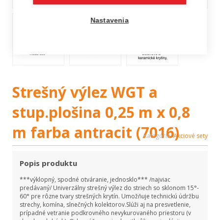
Nastavenia
Strešný výlez WGT a
stup.plošina 0,25 m x 0,8
m farba antracit (7016)
Kategória:
Akciové sety
Popis produktu
***výklopný, spodné otváranie, jednosklo*** /najviac
predávaný/ Univerzálny strešný výlez do striech so sklonom 15°-
60° pre rôzne tvary strešných krytín. Umožňuje technickú údržbu
strechy, komína, slnečných kolektorov.Slúži aj na presvetlenie,
prípadné vetranie podkrovného nevykurovaného priestoru (v