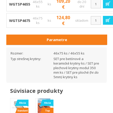
109,20
46x55
do 20
WGTSP4655
ks
ks
€
dní
124,80
46x75
WGTSP4675
ks
skladom
ks
€
Parametre
Rozmer:
46x75 ks / 46x55 ks
Typ strešnej krytiny:
SET pre betónové a
keramické krytiny ks / SET pre
plechové krytiny modul 350
mm ks / SET pre ploché (hr.do
5mm) krytiny ks
Súvisiace produkty