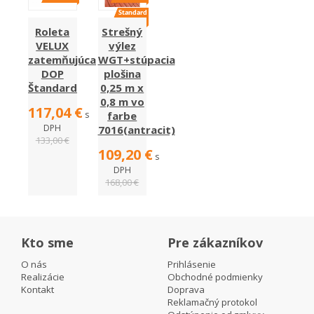
Roleta
Strešný
VELUX
výlez
zatemňujúca
WGT+stúpacia
DOP
plošina
Štandard
0,25 m x
0,8 m vo
117,04 €
s
farbe
DPH
7016(antracit)
133,00 €
109,20 €
s
DPH
168,00 €
Kto sme
Pre zákazníkov
O nás
Prihlásenie
Realizácie
Obchodné podmienky
Kontakt
Doprava
Reklamačný protokol