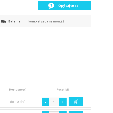
Opýtajte sa
Balenie:
komplet sada na montáž
Dostupnosť
Pocet MJ
-
+
do 10 dní