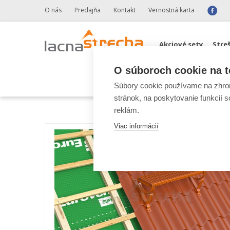
O nás
Predajňa
Kontakt
Vernostná karta
Akciové sety
Stre
O súboroch cookie na t
Odkvapové systémy 
Súbory cookie používame na zhrom
stránok, na poskytovanie funkcií 
reklám.
Viac informácií