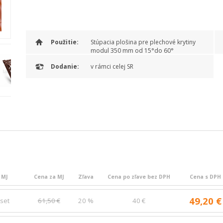
Použitie:
Stúpacia plošina pre plechové krytiny
modul 350 mm od 15°do 60°
Dodanie:
v rámci celej SR
MJ
Cena za MJ
Zľava
Cena po zľave bez DPH
Cena s DPH
49,20 €
set
61,50 €
20 %
40 €