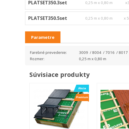
PLATSET350.3set
0,25 m x 0,80 m
x3
PLATSET350.5set
0,25 m x 0,80 m
x 5
Parametre
Farebné prevedenie:
3009 / 8004 / 7016 / 8017
Rozmer:
0,25 m x 0,80 m
Súvisiace produkty