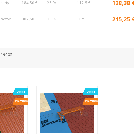
138,38 
 sety
184,50 €
25 %
112.5 €
215,25 
 setov
307,50 €
30 %
175 €
 / 9005