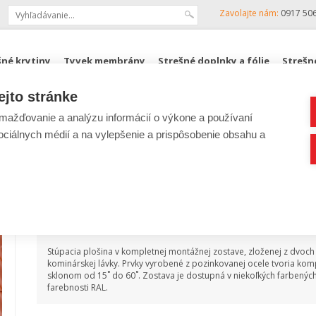
Zavolajte nám:
0917 50
šné krytiny
Tyvek membrány
Strešné doplnky a fólie
Strešn
ejto stránke
KJG, ZENIT
Podkrovné schody FAKRO
ROZPOČTY
ažďovanie a analýzu informácií o výkone a používaní
sociálnych médií a na vylepšenie a prispôsobenie obsahu a
Lacná str
Stúpacia plošina 0,25 m x 
Popis produktu
Stúpacia plošina v kompletnej montážnej zostave, zloženej z dvoch
kominárskej lávky. Prvky vyrobené z pozinkovanej ocele tvoria kom
sklonom od 15˚ do 60˚. Zostava je dostupná v niekoľkých farbený
farebnosti RAL.