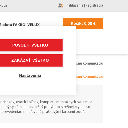
6 502
Prihlásenie
|
Registrácia
Košík:
0,00
€
é okná FAKRO, VELUX
POVOLIŤ VŠETKO
ZAKÁZAŤ VŠETKO
echa
|
Strešné doplnky a fólie
|
doplnky na strešnú komunikáciu
0,8 m
Nastavenia
Kategória:
doplnky na strešnú komunikáciu
 držiakov, dvoch kolísok, kompletu montážnych skrutiek a
pletný systém na bezpečný pohyb po strešnej krytine so
ch prevedeniach, maľovaná práškovými farbami podľa