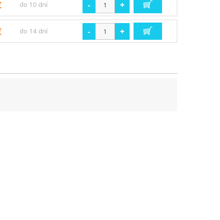
€
-
+
do 10 dní
€
-
+
do 14 dní