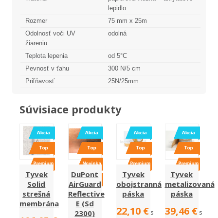
lepidlo
Rozmer
75 mm x 25m
Odolnosť voči UV
odolná
žiareniu
Teplota lepenia
od 5°C
Pevnosť v ťahu
300 N/5 cm
Priľňavosť
25N/25mm
Súvisiace produkty
Tyvek
DuPont
Tyvek
Tyvek
Solid
AirGuard
obojstranná
metalizovaná
strešná
Reflective
páska
páska
membrána
E (Sd
22,10 €
39,46 €
2300)
s
s