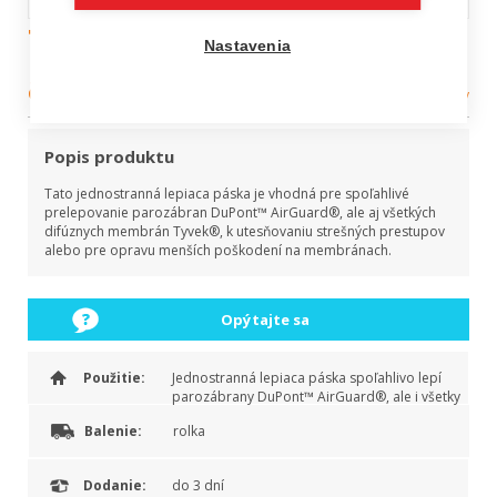
Tyvek jednostranná
Nastavenia
akrylová páska
Kategória:
Tyvek membrány
Popis produktu
Tato jednostranná lepiaca páska je vhodná pre spoľahlivé
prelepovanie parozábran DuPont™ AirGuard®, ale aj všetkých
difúznych membrán Tyvek®, k utesňovaniu strešných prestupov
alebo pre opravu menších poškodení na membránach.
Opýtajte sa
Použitie:
Jednostranná lepiaca páska spoľahlivo lepí
parozábrany DuPont™ AirGuard®, ale i všetky
difúzne membrány.
Balenie:
rolka
Dodanie:
do 3 dní