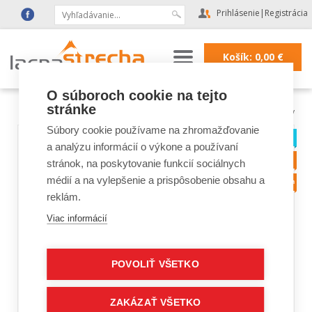
Prihlásenie
|
Registrácia
Košík:
0,00
€
O súboroch cookie na tejto
stránke
Lacná strecha
|
Tyvek membrány
Súbory cookie používame na zhromažďovanie
a analýzu informácií o výkone a používaní
stránok, na poskytovanie funkcií sociálnych
médií a na vylepšenie a prispôsobenie obsahu a
reklám.
Viac informácií
POVOLIŤ VŠETKO
ZAKÁZAŤ VŠETKO