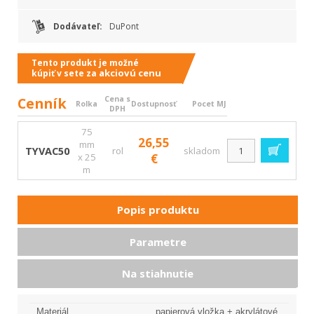
Dodávateľ:
DuPont
Tento produkt je možné
akciovú cenu
kúpiť v sete za
Cenník
Cena s
Rolka
Dostupnosť
Pocet MJ
DPH
75
26,55
mm
TYVAC50
rol
skladom
x 25
€
m
Popis produktu
Parametre
Na stiahnutie
Materiál
papierová vložka + akrylátové