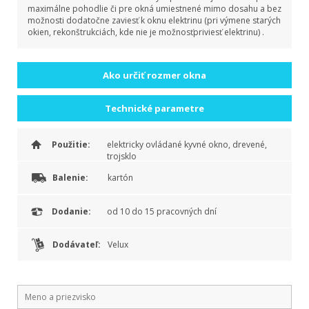
maximálne pohodlie či pre okná umiestnené mimo dosahu a bez
možnosti dodatočne zaviesť k oknu elektrinu (pri výmene starých
okien, rekonštrukciách, kde nie je možnosťpriviesť elektrinu) .
Ako určiť rozmer okna
Technické parametre
Použitie:
elektricky ovládané kyvné okno, drevené,
trojsklo
Balenie:
kartón
Dodanie:
od 10 do 15 pracovných dní
Dodávateľ:
Velux