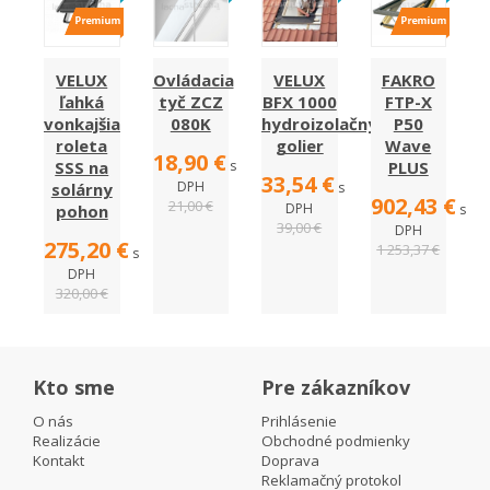
VELUX
Ovládacia
VELUX
FAKRO
ľahká
tyč ZCZ
BFX 1000
FTP-X
vonkajšia
080K
hydroizolačný
P50
roleta
golier
Wave
18,90 €
SSS na
s
PLUS
33,54 €
DPH
solárny
s
902,43 €
21,00 €
DPH
pohon
s
39,00 €
DPH
275,20 €
1 253,37 €
s
DPH
320,00 €
Kto sme
Pre zákazníkov
O nás
Prihlásenie
Realizácie
Obchodné podmienky
Kontakt
Doprava
Reklamačný protokol