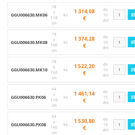
78
do
1 314,08
x
GGU006630.MK06
ks
10
118
€
dní
cm
78
do
1 374,28
x
GGU006630.MK08
ks
10
140
€
dní
cm
78
do
1 522,20
x
GGU006630.MK10
ks
10
160
€
dní
cm
94
do
1 461,14
x
GGU006630.PK06
ks
15
118
€
dní
cm
94
do
1 530,80
x
GGU006630.PK08
ks
10
140
€
dní
cm