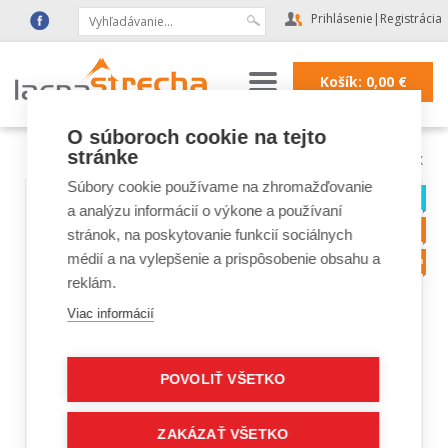
Prihlásenie
|
Registrácia
Košík:
0,00
€
O súboroch cookie na tejto
stránke
Lacná strecha
|
Strešné okná FAKRO, VELUX
Súbory cookie používame na zhromažďovanie
a analýzu informácií o výkone a používaní
stránok, na poskytovanie funkcií sociálnych
médií a na vylepšenie a prispôsobenie obsahu a
reklám.
Viac informácií
POVOLIŤ VŠETKO
ZAKÁZAŤ VŠETKO