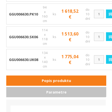
94
do
1 618,52
x
GGU006630.PK10
ks
10
160
€
dní
cm
114
do
1 513,60
x
GGU006630.SK06
ks
10
118
€
dní
cm
134
do
1 775,04
x
GGU006630.UK08
ks
10
140
€
dní
cm
Popis produktu
Parametre