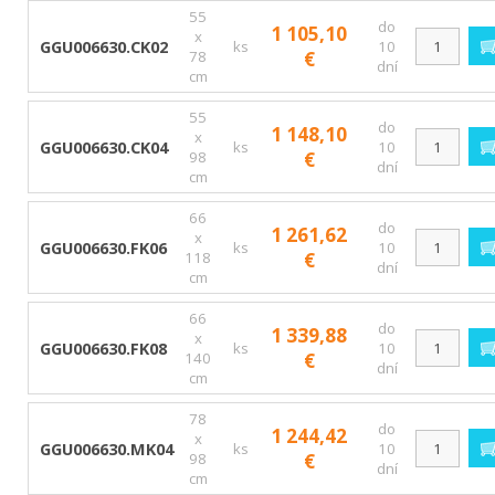
55
do
1 105,10
x
GGU006630.CK02
ks
10
78
€
dní
cm
55
do
1 148,10
x
GGU006630.CK04
ks
10
98
€
dní
cm
66
do
1 261,62
x
GGU006630.FK06
ks
10
118
€
dní
cm
66
do
1 339,88
x
GGU006630.FK08
ks
10
140
€
dní
cm
78
do
1 244,42
x
GGU006630.MK04
ks
10
98
€
dní
cm