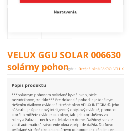
Nastavenia
VELUX GGU SOLAR 006630
solárny pohon
Kategória:
Strešné okná FAKRO, VELUX
Popis produktu
***solárnym pohonom ovládané kyvné okno, biele
bezúdržbové, trojsklo*** Pre dokonalé pohodlie je ideálnym
riešením diaľkovo ovládané strešné okno VELUX INTEGRA ®. Jeho
súčasťou je úplne nový inteligentný dotykový ovládač, pomocou
ktorého môžete ovládať ako okno, tak i jeho príslušenstvo –
rolety a žalúzie – nech ste kdekoľvek v dome. Dažďový senzor
zaistí automatické zatvorenie okna v prípade dažďa. Diaľkovo
ovládané strešné okno so solárnym pohonom je riešením pre