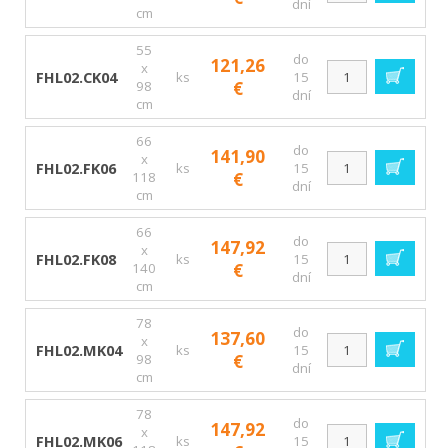
dní
cm
55
do
121,26
x
FHL02.CK04
ks
15
98
€
dní
cm
66
do
141,90
x
FHL02.FK06
ks
15
118
€
dní
cm
66
do
147,92
x
FHL02.FK08
ks
15
140
€
dní
cm
78
do
137,60
x
FHL02.MK04
ks
15
98
€
dní
cm
78
do
147,92
x
FHL02.MK06
ks
15