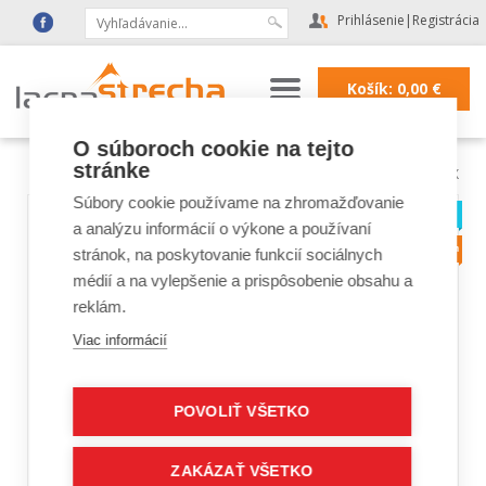
Prihlásenie
|
Registrácia
Košík:
0,00
€
O súboroch cookie na tejto
stránke
Lacná strecha
|
Strešné okná FAKRO, VELUX
Súbory cookie používame na zhromažďovanie
a analýzu informácií o výkone a používaní
stránok, na poskytovanie funkcií sociálnych
médií a na vylepšenie a prispôsobenie obsahu a
reklám.
Viac informácií
POVOLIŤ VŠETKO
ZAKÁZAŤ VŠETKO