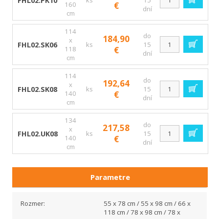
FHL02.PK10
ks
15
160
€
dní
cm
114
do
184,90
x
FHL02.SK06
ks
15
118
€
dní
cm
114
do
192,64
x
FHL02.SK08
ks
15
140
€
dní
cm
134
do
217,58
x
FHL02.UK08
ks
15
140
€
dní
cm
Parametre
Rozmer:
55 x 78 cm / 55 x 98 cm / 66 x
118 cm / 78 x 98 cm / 78 x