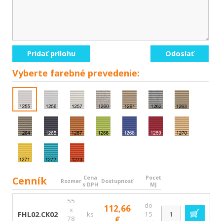
Pridať prílohu
Odoslať
Vyberte
farebné prevedenie:
Cenník
Cena
Pocet
Rozmer
Dostupnosť
s DPH
MJ
55
do
112,66
x
FHL02.CK02
ks
15
78
€