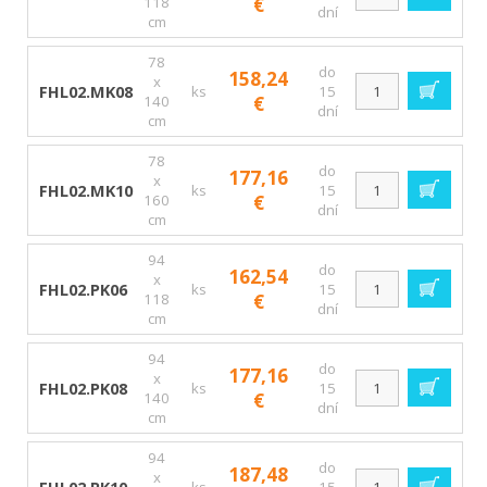
118
€
dní
cm
78
do
158,24
x
FHL02.MK08
ks
15
140
€
dní
cm
78
do
177,16
x
FHL02.MK10
ks
15
160
€
dní
cm
94
do
162,54
x
FHL02.PK06
ks
15
118
€
dní
cm
94
do
177,16
x
FHL02.PK08
ks
15
140
€
dní
cm
94
do
187,48
x