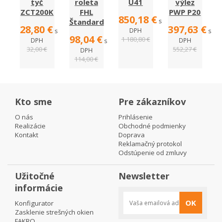
tyč
roleta
U41
výlez
ZCT200K
FHL
PWP P20
850,18 €
Štandard
s
28,80 €
397,63 €
DPH
s
s
98,04 €
1 180,80 €
DPH
DPH
s
32,00 €
552,27 €
DPH
114,00 €
Kto sme
Pre zákazníkov
O nás
Prihlásenie
Realizácie
Obchodné podmienky
Kontakt
Doprava
Reklamačný protokol
Odstúpenie od zmluvy
Užitočné
Newsletter
informácie
OK
Konfigurator
Zasklenie strešných okien
FAKRO