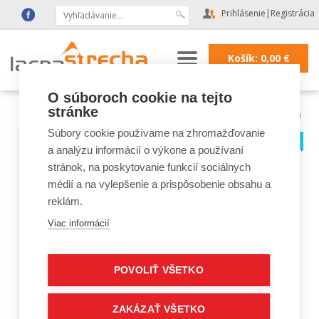
Prihlásenie
|
Registrácia
Košík:
0,00
€
O súboroch cookie na tejto
stránke
Lacná strecha
|
Strešné doplnky a fólie
|
doplnky na komín
Súbory cookie používame na zhromažďovanie
a analýzu informácií o výkone a používaní
stránok, na poskytovanie funkcií sociálnych
médií a na vylepšenie a prispôsobenie obsahu a
reklám.
Viac informácií
POVOLIŤ VŠETKO
ZAKÁZAŤ VŠETKO