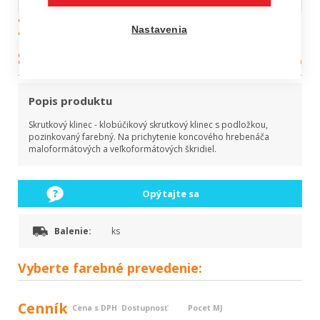
Zatĺkacia hmoždinka so
Nastavenia
skrutkou
Kategória:
doplnky na komín
Popis produktu
Skrutkový klinec - klobúčikový skrutkový klinec s podložkou,
pozinkovaný farebný. Na prichytenie koncového hrebenáča
maloformátových a veľkoformátových škridiel.
Opýtajte sa
Balenie:
ks
Vyberte
farebné prevedenie:
Cenník
Cena s DPH
Dostupnosť
Pocet MJ