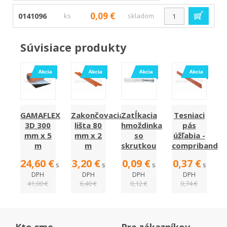
0,09 €
0141096
ks
skladom
Súvisiace produkty
GAMAFLEX
Zakončovacia
Zatĺkacia
Tesniaci
3D 300
lišta 80
hmoždinka
pás
mm x 5
mm x 2
so
úžľabia -
m
m
skrutkou
compriband
24,60 €
3,20 €
0,09 €
0,37 €
s
s
s
s
DPH
DPH
DPH
DPH
41,00 €
6,40 €
0,12 €
0,74 €
Kto sme
Pre zákazníkov