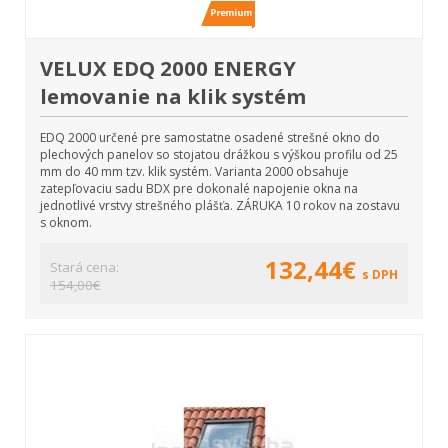
VELUX EDQ 2000 ENERGY
lemovanie na klik systém
EDQ 2000 určené pre samostatne osadené strešné okno do
plechových panelov so stojatou drážkou s výškou profilu od 25
mm do 40 mm tzv. klik systém. Varianta 2000 obsahuje
zatepľovaciu sadu BDX pre dokonalé napojenie okna na
jednotlivé vrstvy strešného plášťa. ZÁRUKA 10 rokov na zostavu
s oknom.
132,44€
Stará cena:
s DPH
154,00€