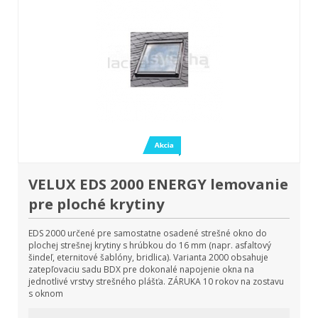
VELUX EDS 2000 ENERGY lemovanie
pre ploché krytiny
EDS 2000 určené pre samostatne osadené strešné okno do
plochej strešnej krytiny s hrúbkou do 16 mm (napr. asfaltový
šindeľ, eternitové šablóny, bridlica). Varianta 2000 obsahuje
zatepľovaciu sadu BDX pre dokonalé napojenie okna na
jednotlivé vrstvy strešného plášťa. ZÁRUKA 10 rokov na zostavu
s oknom