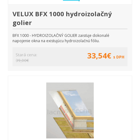
VELUX BFX 1000 hydroizolačný
golier
BFX 1000 - HYDROIZOLAČNÝ GOLIER zaisťuje dokonalé
napojenie okna na existujúcu hydroizolačnú fóliu.
33,54€
Stará cena:
s DPH
39,00€