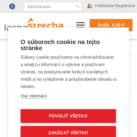
Prihlásenie
|
Registrácia
Košík:
0,00
€
O súboroch cookie na tejto
stránke
Lacná strecha
|
Strešné okná FAKRO, VELUX
|
Strešné okná VELUX
|
Lemovania a montážne doplnky VELUX
Súbory cookie používame na zhromažďovanie
Lemovania a montážne
a analýzu informácií o výkone a používaní
stránok, na poskytovanie funkcií sociálnych
doplnky VELUX
médií a na vylepšenie a prispôsobenie obsahu a
reklám.
Viac informácií
POVOLIŤ VŠETKO
ZAKÁZAŤ VŠETKO