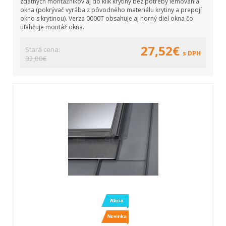
zdatných montážnikov aj do klik krytiny bez potreby lemovania
okna (pokrývač vyrába z pôvodného materiálu krytiny a prepojí
okno s krytinou). Verza 0000T obsahuje aj horný diel okna čo
uľahčuje montáž okna.
27,52€
Stará cena:
s DPH
32,00€