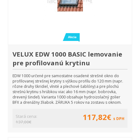
VELUX EDW 1000 BASIC lemovanie
pre profilovanú krytinu
EDW 1000 určené pre samostatne osadené strešné okno do
profilovanej strešnej krytiny s výškou profilu do 120 mm (napr.
rôzne druhy škridiel, vlnité a plechové šablóny) a pre plochú
strešnú krytinu s hrúbkou viac ako 16 mm (napr. bobrovka,
drevený šindeľ). Varianta 1000 obsahuje hydroizolačný golier
BFX a drenážny žliabok. ZÁRUKA 5 rokov na zostavu s oknom.
117,82€
Stará cena:
s DPH
137,00€