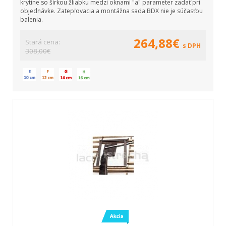
krytine so šírkou žliabku medzi oknami "a" parameter zadať pri
objednávke. Zatepľovacia a montážna sada BDX nie je súčasťou
balenia.
264,88€
Stará cena:
s DPH
308,00€