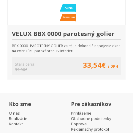
VELUX BBX 0000 parotesný golier
BBX 0000 -PAROTESNÝ GOLIER zaisťuje dokonalé napojenie okna
na existujúcu parozábranu v interiéri.
33,54€
Stará cena:
s DPH
39,00€
Kto sme
Pre zákazníkov
O nás
Prihlásenie
Realizácie
Obchodné podmienky
Kontakt
Doprava
Reklamačný protokol