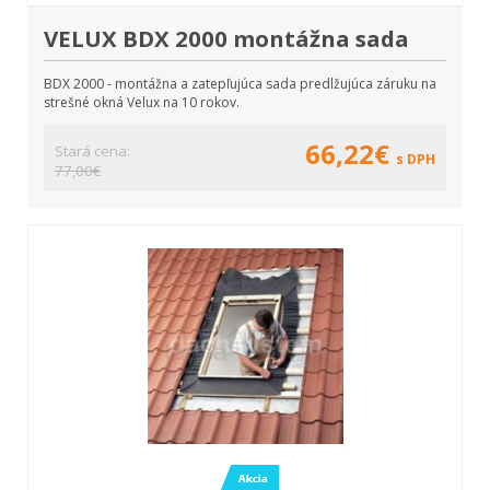
VELUX BDX 2000 montážna sada
BDX 2000 - montážna a zatepľujúca sada predlžujúca záruku na
strešné okná Velux na 10 rokov.
66,22€
Stará cena:
s DPH
77,00€