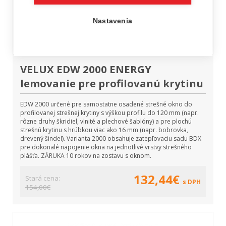
Nastavenia
VELUX EDW 2000 ENERGY
lemovanie pre profilovanú krytinu
EDW 2000 určené pre samostatne osadené strešné okno do
profilovanej strešnej krytiny s výškou profilu do 120 mm (napr.
rôzne druhy škridiel, vlnité a plechové šablóny) a pre plochú
strešnú krytinu s hrúbkou viac ako 16 mm (napr. bobrovka,
drevený šindeľ). Varianta 2000 obsahuje zatepľovaciu sadu BDX
pre dokonalé napojenie okna na jednotlivé vrstvy strešného
plášťa. ZÁRUKA 10 rokov na zostavu s oknom.
132,44€
Stará cena:
s DPH
154,00€