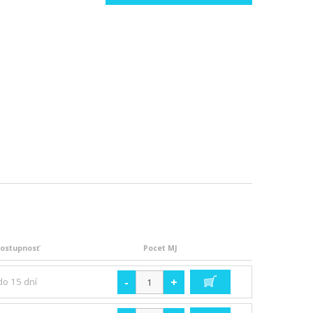
ostupnosť
Pocet MJ
-
+
do 15 dní