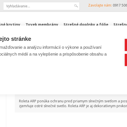
Zavolajte nám:
0917 50
šné krytiny
Tyvek membrány
Strešné doplnky a fólie
Strešn
ejto stránke
KJG, ZENIT
Podkrovné schody FAKRO
ROZPOČTY
ažďovanie a analýzu informácií o výkone a používaní
sociálnych médií a na vylepšenie a prispôsobenie obsahu a
Lacná strecha
|
Strešné okná
Roleta Fakro ARP II
Popis produktu
Roleta ARP ponúka ochranu pred priamym slnečným svetlom a poskyt
zjemňuje ostré slnečné svetlo. Roleta ARP je aj dekoratívnym prvkom