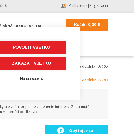
6 502
Prihlásenie
|
Registrácia
Košík:
0,00
€
é okná FAKRO, VELUX
POVOLIŤ VŠETKO
ZAKÁZAŤ VŠETKO
 FAKRO, VELUX
|
Strešné okná FAKRO
|
Vnútorné doplnky FAKRO
Nastavenia
Kategória:
Vnútorné doplnky FAKRO
uje veľmi príjemné zatienenie interiéru. Zatiahnutá
 v interiéri podkrovia.
Opýtajte sa