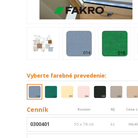
Vyberte
farebné prevedenie:
Cenník
Rozmer
MJ
Cena z
0300401
55 x 78 cm
ks
98,4