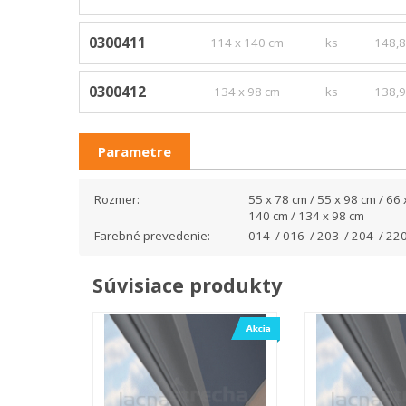
0300411
114 x 140 cm
ks
148,8
0300412
134 x 98 cm
ks
138,9
Parametre
Rozmer:
55 x 78 cm / 55 x 98 cm / 66 
140 cm / 134 x 98 cm
Farebné prevedenie:
014 / 016 / 203 / 204 / 220
Súvisiace produkty