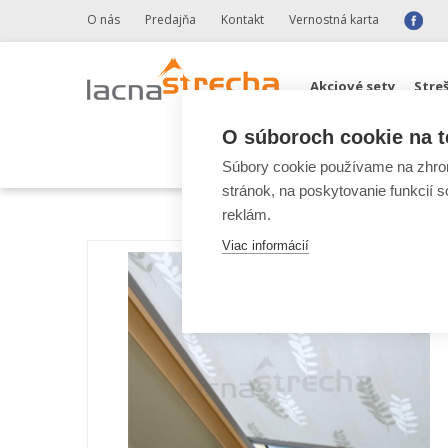
O nás
Predajňa
Kontakt
Vernostná karta
Akciové sety
Stre
O súboroch cookie na t
Odkvapové systémy 
Súbory cookie používame na zhrom
stránok, na poskytovanie funkcií 
reklám.
Viac informácií