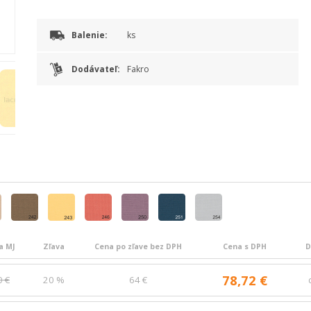
Balenie:
ks
Dodávateľ:
Fakro
a MJ
Zľava
Cena po zľave bez DPH
Cena s DPH
D
78,72 €
0 €
20 %
64 €