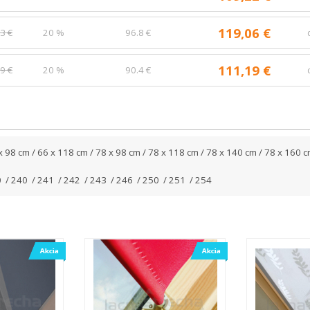
119,06 €
3 €
20 %
96.8 €
111,19 €
9 €
20 %
90.4 €
x 98 cm / 66 x 118 cm / 78 x 98 cm / 78 x 118 cm / 78 x 140 cm / 78 x 160 
 / 240 / 241 / 242 / 243 / 246 / 250 / 251 / 254