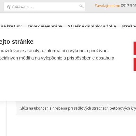
Zavolajte nám:
0917 50
šné krytiny
Tyvek membrány
Strešné doplnky a fólie
Strešn
ejto stránke
KJG, ZENIT
Podkrovné schody FAKRO
ROZPOČTY
ažďovanie a analýzu informácií o výkone a používaní
sociálnych médií a na vylepšenie a prispôsobenie obsahu a
Lacná
Ukončenie hrebeňa PVC
Popis produktu
Slúži na ukončenie hrebeňa pri sedlových strechách betónových kryt