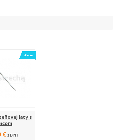
beňovej laty s
incom
9 €
s DPH