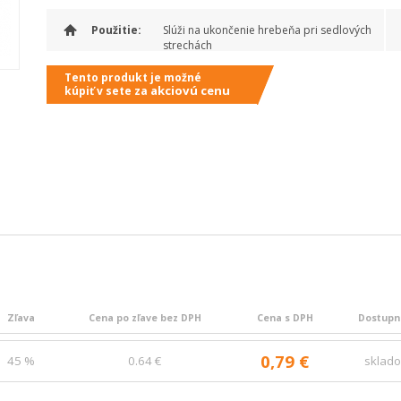
Použitie:
Slúži na ukončenie hrebeňa pri sedlových
strechách
Tento produkt je možné
akciovú cenu
kúpiť v sete za
Zľava
Cena po zľave bez DPH
Cena s DPH
Dostupn
0,79 €
45 %
0.64 €
sklad