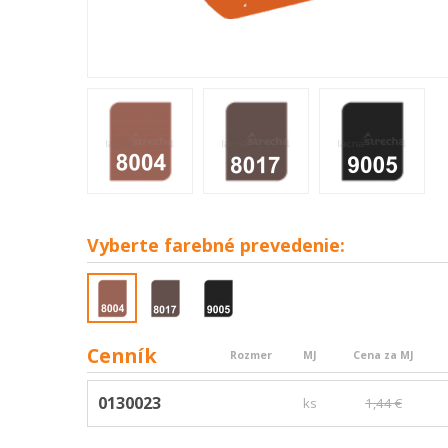
Vyberte
farebné prevedenie:
Cenník
Rozmer
MJ
Cena za MJ
0130023
ks
1,44 €