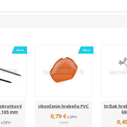
 skrutkový
Ukončenie hrebeňa PVC
Držiak hre
 x 105 mm
kl
0,79 €
s DPH
0,4
1,44 €
s DPH