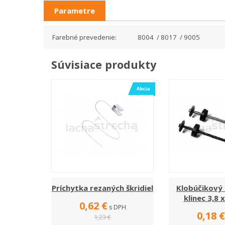
Parametre
Farebné prevedenie:
8004 / 8017 / 9005
Súvisiace produkty
Príchytka rezaných škridiel
Klobúčikový
klinec 3,8
0,62 €
s DPH
0,18 €
1,23 €