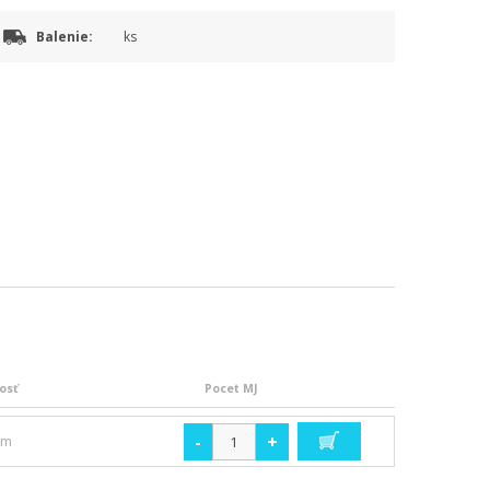
Balenie:
ks
osť
Pocet MJ
-
+
om