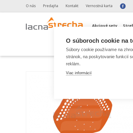
O nás
Predajňa
Kontakt
Vernostná karta
Akciové sety
Stre
O súboroch cookie na t
Odkvapové systémy 
Súbory cookie používame na zhrom
stránok, na poskytovanie funkcií 
reklám.
Viac informácií