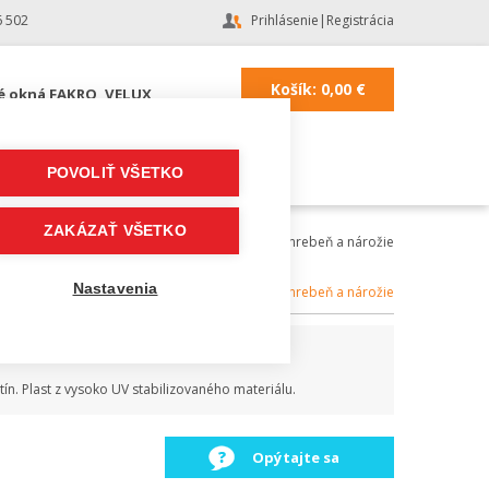
6 502
Prihlásenie
|
Registrácia
Košík:
0,00
€
é okná FAKRO, VELUX
POVOLIŤ VŠETKO
ZAKÁZAŤ VŠETKO
 strecha
|
Strešné doplnky a fólie
|
doplnky na hrebeň a nárožie
Nastavenia
Kategória:
doplnky na hrebeň a nárožie
ín. Plast z vysoko UV stabilizovaného materiálu.
Opýtajte sa