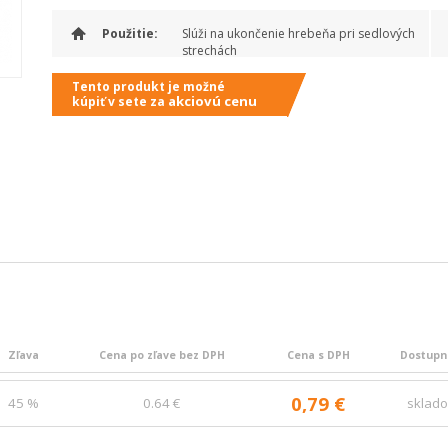
Použitie:
Slúži na ukončenie hrebeňa pri sedlových
strechách
Tento produkt je možné
akciovú cenu
kúpiť v sete za
Zľava
Cena po zľave bez DPH
Cena s DPH
Dostupn
0,79 €
45 %
0.64 €
sklad