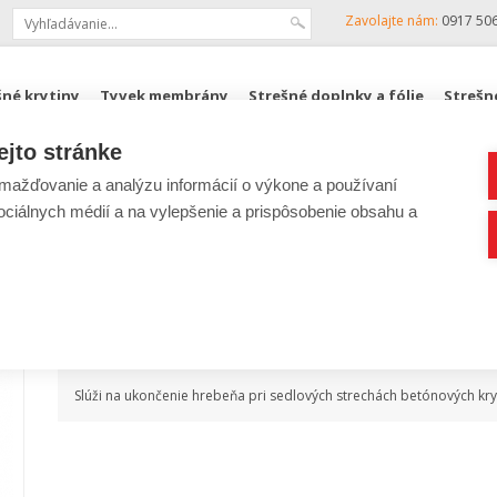
Zavolajte nám:
0917 50
šné krytiny
Tyvek membrány
Strešné doplnky a fólie
Strešn
ejto stránke
KJG, ZENIT
Podkrovné schody FAKRO
ROZPOČTY
ažďovanie a analýzu informácií o výkone a používaní
sociálnych médií a na vylepšenie a prispôsobenie obsahu a
Lacná
Ukončenie hrebeňa PVC
Popis produktu
Slúži na ukončenie hrebeňa pri sedlových strechách betónových kryt