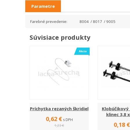
Parametre
Farebné prevedenie:
8004 / 8017 / 9005
Súvisiace produkty
Príchytka rezaných škridiel
Klobúčikový
klinec 3,8
0,62 €
s DPH
0,18 €
1,23 €