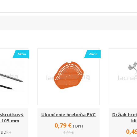
 skrutkový
Ukončenie hrebeňa PVC
Držiak hre
 x 105 mm
kl
0,79 €
s DPH
0,4
1,44 €
s DPH