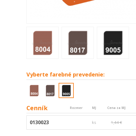
Vyberte
farebné prevedenie:
Cenník
Rozmer
MJ
Cena za MJ
0130023
ks
1,44 €