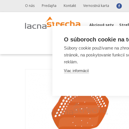
O nás
Predajňa
Kontakt
Vernostná karta
Akciové sety
Stre
O súboroch cookie na t
Odkvapové systémy 
Súbory cookie používame na zhrom
stránok, na poskytovanie funkcií 
reklám.
Viac informácií