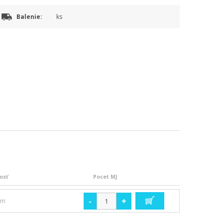
Balenie:
ks
osť
Pocet MJ
-
+
om