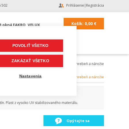
6 502
Prihlásenie
|
Registrácia
Košík:
0,00
€
é okná FAKRO, VELUX
POVOLIŤ VŠETKO
ZAKÁZAŤ VŠETKO
 strecha
|
Strešné doplnky a fólie
|
doplnky na hrebeň a nárožie
Nastavenia
Kategória:
doplnky na hrebeň a nárožie
ín. Plast z vysoko UV stabilizovaného materiálu.
Opýtajte sa