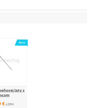
beňovej laty s
incom
9 €
s DPH