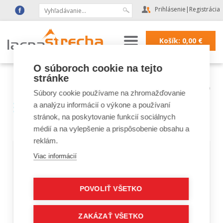
Prihlásenie
|
Registrácia
Košík:
0,00
€
O súboroch cookie na tejto
stránke
Lacná strecha
|
Strešné okná FAKRO, VELUX
|
Strešné okná FAKRO
|
Vonkajšie doplnky FAKRO
Súbory cookie používame na zhromažďovanie
Vonkajšie doplnky -
a analýzu informácií o výkone a používaní
stránok, na poskytovanie funkcií sociálnych
markízy FAKRO
médií a na vylepšenie a prispôsobenie obsahu a
reklám.
Viac informácií
Vonkajšia markíza chráni pred horúčavou až 8-
krát
účinnejšie ako vnútorná zatemňujúca roleta.
POVOLIŤ VŠETKO
Vonkajšia markíza namontovaná s vnútorným
doplnkom na jednom strešnom okne FAKRO tvorí
zostavu doplnkov zabezpečujúcu najvyšší komfort
ZAKÁZAŤ VŠETKO