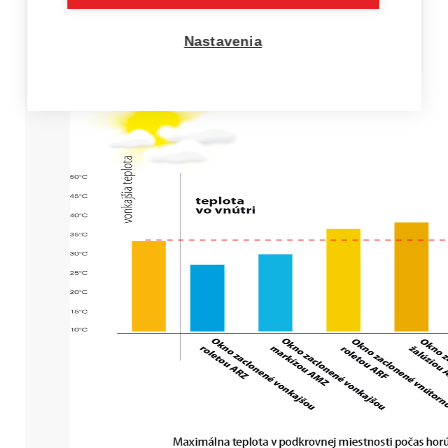
bývania v podkroví, keďže chráni pred teplom,
svetlom a doplnkovo skrášľuje miestnosť.
Nastavenia