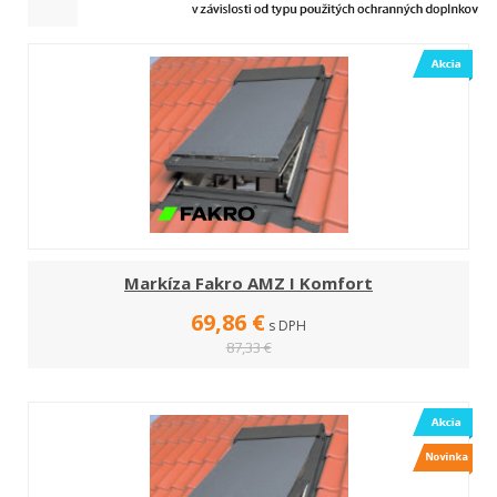
Markíza Fakro AMZ I Komfort
69,86 €
s DPH
87,33 €