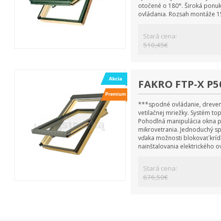
otočené o 180°. Široká ponuk
ovládania. Rozsah montáže 1
Stará cena:
510,45€
FAKRO FTP-X P5
***spodné ovládanie, dreven
vetilačnej mriežky. Systém to
Pohodlná manipulácia okna po
mikrovetrania. Jednoduchý sp
vďaka možnosti blokovať krí
nainštalovania elektrického 
Stará cena:
676,50€