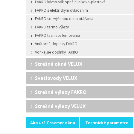
FAKRO kývno-výklopné hliníkovo-plastové
FAKRO s elektrickým ovládaním
FAKRO so zvýšenou osou otáčania
FAKRO termo výlezy
FAKRO tesniace lemovania
Vnútorné doplnky FAKRO
Vonkajšie doplnky FAKRO
Strešné okná VELUX
Svetlovody VELUX
Strešné výlezy FAKRO
Strešné výlezy VELUX
Ako určiť rozmer okna
Technické parametre