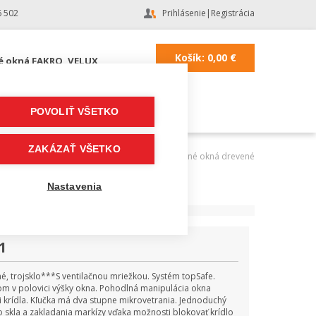
6 502
Prihlásenie
|
Registrácia
Košík:
0,00
€
é okná FAKRO, VELUX
POVOLIŤ VŠETKO
ZAKÁZAŤ VŠETKO
AKRO, VELUX
|
Strešné okná FAKRO
|
FAKRO kyvné okná drevené
Nastavenia
1
, trojsklo***S ventilačnou mriežkou. Systém topSafe.
m v polovici výšky okna. Pohodlná manipulácia okna
i krídla. Kľučka má dva stupne mikrovetrania. Jednoduchý
skla a zakladania markízy vďaka možnosti blokovať krídlo