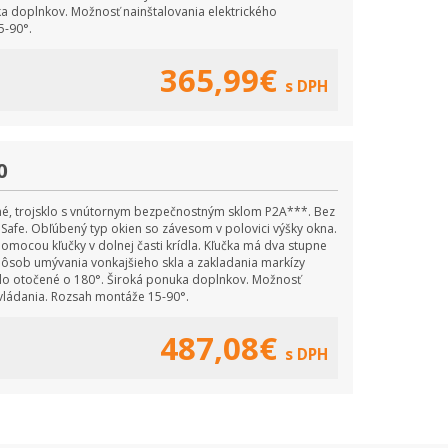
a doplnkov. Možnosť nainštalovania elektrického
5-90°.
365,99€
s DPH
0
é, trojsklo s vnútornym bezpečnostným sklom P2A***. Bez
pSafe. Obľúbený typ okien so závesom v polovici výšky okna.
mocou kľučky v dolnej časti krídla. Kľučka má dva stupne
ôsob umývania vonkajšieho skla a zakladania markízy
dlo otočené o 180°. Široká ponuka doplnkov. Možnosť
ovládania. Rozsah montáže 15-90°.
487,08€
s DPH