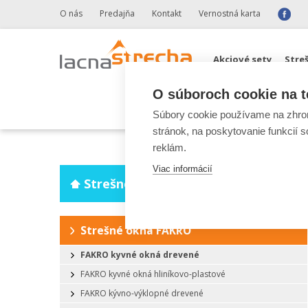
O nás
Predajňa
Kontakt
Vernostná karta
Akciové sety
Stre
O súboroch cookie na t
Odkvapové systémy 
Súbory cookie používame na zhrom
stránok, na poskytovanie funkcií 
reklám.
Viac informácií
Strešné okná FAKRO, VELUX
Strešné okná FAKRO
FAKRO kyvné okná drevené
FAKRO kyvné okná hliníkovo-plastové
FAKRO kývno-výklopné drevené