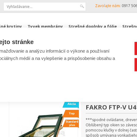
Zavolajte nám:
0917 50
šné krytiny
Tyvek membrány
Strešné doplnky a fólie
Strešn
ejto stránke
KJG, ZENIT
Podkrovné schody FAKRO
ROZPOČTY
ažďovanie a analýzu informácií o výkone a používaní
sociálnych médií a na vylepšenie a prispôsobenie obsahu a
Lacná strecha
|
Strešné okná F
FAKRO kyvné okná drevené
FAKRO FTP-V U4
***spodné ovládanie, drevené
Obľúbený typ okien so záveso
pomocou kľučky v dolnej čast
spôsob umývania vonkajšieho 