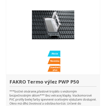
FAKRO Termo výlez PWP P50
***bočné otváranie,plastové trojsklo s vnútorným
bezpečnostným sklom*** Bez vetracej klapky. Viackomorové
PVC profily bielej farby spevnené oceľovými výstužami dostupné.
Okno má dlhú životnosť a odoláva korózii. Určené do