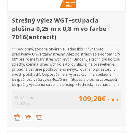
Strešný výlez WGT+stúpacia
plošina 0,25 m x 0,8 m vo farbe
7016(antracit)
***výklopný, spodné otváranie, jednosklo*** /najviac
predávaný/ Univerzálny strešný výlez do striech so sklonom 15°-
60° pre rôzne tvary strešných krytín. Umožňuje technickú údržbu
strechy, komína, slnečných kolektorov.Slúži aj na presvetlenie,
prípadné vetranie podkrovného nevykurovaného priestoru (v
dvoch polohách). Odporúčame si vybrať kvôli manipulácii a
bezpečnosti väčší výlez 46x75 mm. Stúpacia plošina zabezpečí
bezpečný výstup na strechu a prístup k technickým zariadeniam.
109,20€
Stará cena:
s DPH
168,00€