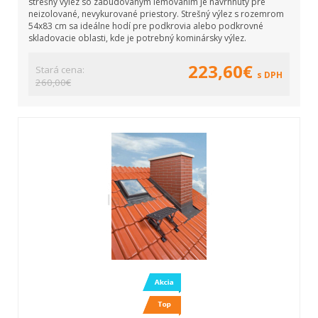
strešný výlez so zabudovaným lemovaním je navrhnutý pre
neizolované, nevykurované priestory. Strešný výlez s rozemrom
54x83 cm sa ideálne hodí pre podkrovia alebo podkrovné
skladovacie oblasti, kde je potrebný kominársky výlez.
223,60€
Stará cena:
s DPH
260,00€