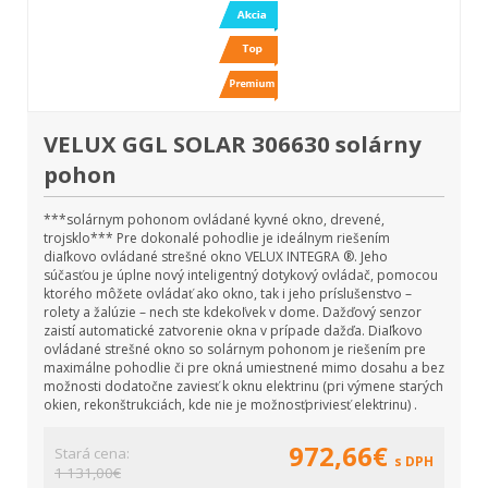
VELUX GGL SOLAR 306630 solárny
pohon
***solárnym pohonom ovládané kyvné okno, drevené,
trojsklo*** Pre dokonalé pohodlie je ideálnym riešením
diaľkovo ovládané strešné okno VELUX INTEGRA ®. Jeho
súčasťou je úplne nový inteligentný dotykový ovládač, pomocou
ktorého môžete ovládať ako okno, tak i jeho príslušenstvo –
rolety a žalúzie – nech ste kdekoľvek v dome. Dažďový senzor
zaistí automatické zatvorenie okna v prípade dažďa. Diaľkovo
ovládané strešné okno so solárnym pohonom je riešením pre
maximálne pohodlie či pre okná umiestnené mimo dosahu a bez
možnosti dodatočne zaviesť k oknu elektrinu (pri výmene starých
okien, rekonštrukciách, kde nie je možnosťpriviesť elektrinu) .
972,66€
Stará cena:
s DPH
1 131,00€