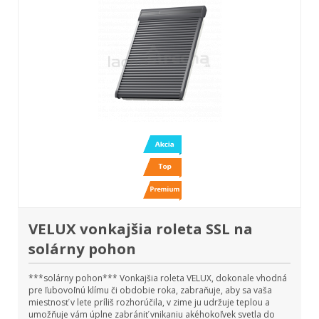
VELUX vonkajšia roleta SSL na
solárny pohon
***solárny pohon*** Vonkajšia roleta VELUX, dokonale vhodná
pre ľubovoľnú klímu či obdobie roka, zabraňuje, aby sa vaša
miestnosť v lete príliš rozhorúčila, v zime ju udržuje teplou a
umožňuje vám úplne zabrániť vnikaniu akéhokoľvek svetla do