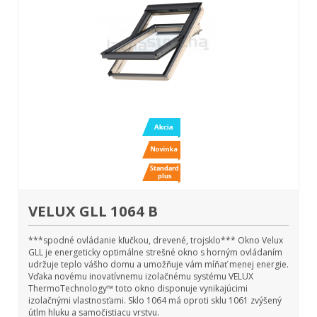
VELUX GLL 1064 B
***spodné ovládanie kľučkou, drevené, trojsklo*** Okno Velux
GLL je energeticky optimálne strešné okno s horným ovládaním
udržuje teplo vášho domu a umožňuje vám míňať menej energie.
Vďaka novému inovatívnemu izolačnému systému VELUX
ThermoTechnology™ toto okno disponuje vynikajúcimi
izolačnými vlastnosťami. Sklo 1064 má oproti sklu 1061 zvýšený
útlm hluku a samočistiacu vrstvu.