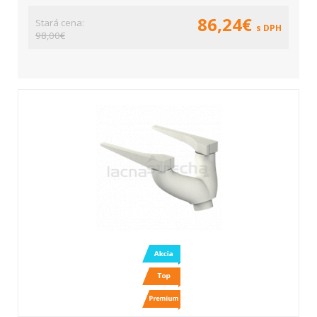
86,24€
Stará cena:
s DPH
98,00€