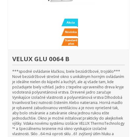
VELUX GLU 0064 B
***spodné ovládanie kľučkou, biele bezúdržbové, trojsklo***
Nové bezúdržbové strešné okno s unikátnym horným ovládaním
je ideálne nielen do kúpeľní a kuchýň, ale aj všade tam, kde
požadujete biely vzhľad. Jadro z tepelne upraveného dreva kryje
vodotesná polyuretánová vrstva. Drevené jadro zaručuje
Vynikajúce izolačné vlastnosti a polyuretánová vrstva Dlhodobá
trvanlivosť bez nutnosti čistením Alebo natierania. Horná madlo
je vybavené zabudovanou ventiláciou a je novo vyriešené tak,
aby bolo otváranie a zatváranie okna jednou rukou ešte
jednoduchšie. Okno je možné inštalovať prakticky do akejkoľvek
výšky. Vďaka novému systému izolácie VELUX ThermoTechnology
™ a špeciálnemu tesnenie má okno vynikajúce izolačné
vlastnosti. Sklo ..64 má oproti sklu ..61 zvýšený útlm hluku a