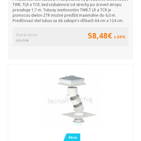
TWR, TLR a TCR, keď vzdialenosť od strechy po úroveň stropu
presahuje 1,7 m. Tubusy svetlovodov TWR,T LR a TCR je
pomocou dielov ZTR možné predĺžiť maximálne do 6,0 m.
Predlžovací diel tubus sa dá zakúpiť v dĺžkach 64 cm a 124 cm.
58,48€
Stará cena:
s DPH
68,00€