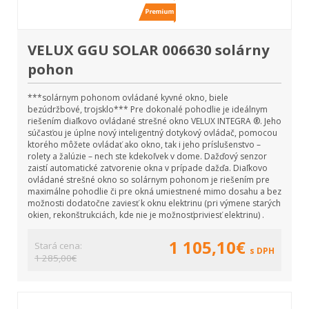
VELUX GGU SOLAR 006630 solárny
pohon
***solárnym pohonom ovládané kyvné okno, biele
bezúdržbové, trojsklo*** Pre dokonalé pohodlie je ideálnym
riešením diaľkovo ovládané strešné okno VELUX INTEGRA ®. Jeho
súčasťou je úplne nový inteligentný dotykový ovládač, pomocou
ktorého môžete ovládať ako okno, tak i jeho príslušenstvo –
rolety a žalúzie – nech ste kdekoľvek v dome. Dažďový senzor
zaistí automatické zatvorenie okna v prípade dažďa. Diaľkovo
ovládané strešné okno so solárnym pohonom je riešením pre
maximálne pohodlie či pre okná umiestnené mimo dosahu a bez
možnosti dodatočne zaviesť k oknu elektrinu (pri výmene starých
okien, rekonštrukciách, kde nie je možnosťpriviesť elektrinu) .
1 105,10€
Stará cena:
s DPH
1 285,00€