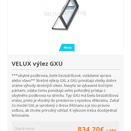
VELUX výlez GXU
***obytné podkrovia, biele bezúdržbové, ovládanie vpravo
alebo vľavo** Strešné výlezy GXL a GXU prinášajú všetky dobre
známe výhody strešných okien. Navyše sú vybavené bočnými
pántami, vďaka čomu ponúkajú veľmi pohodlný prístup z
obytného podkrovia na strechu. Typ GXU má bielu bezúdržbovú
vrstvu, preto je vhodný do priestorov s vysokou vlhkosťou. Zatiaľ
čo model GXL je vyrobený z dreva ihličnanu a je tou pravou
voľbou, ak chcete prírodný vzhľad. K výlezom treba doobjednať
lemovanie.
834,20€
Stará cena:
s DPH