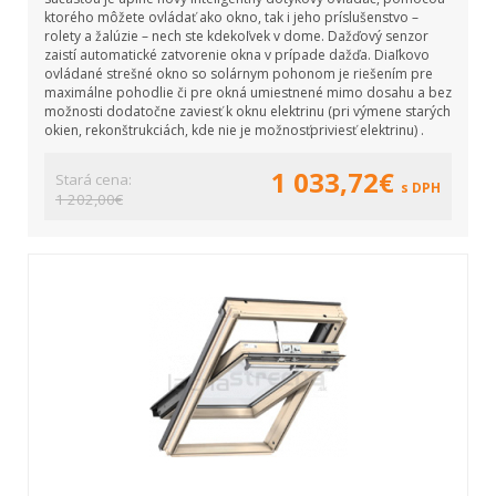
ktorého môžete ovládať ako okno, tak i jeho príslušenstvo –
rolety a žalúzie – nech ste kdekoľvek v dome. Dažďový senzor
zaistí automatické zatvorenie okna v prípade dažďa. Diaľkovo
ovládané strešné okno so solárnym pohonom je riešením pre
maximálne pohodlie či pre okná umiestnené mimo dosahu a bez
možnosti dodatočne zaviesť k oknu elektrinu (pri výmene starých
okien, rekonštrukciách, kde nie je možnosťpriviesť elektrinu) .
1 033,72€
Stará cena:
s DPH
1 202,00€