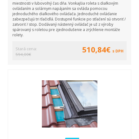
miestnosti v ľubovoľný čas dňa. Vonkajšia roleta s diaľkovým
ovládaním a solárnym napájaním sa ovláda pomocou
jednoduchého diaľkového ovládača. Jednoduché ovládanie
zabezpečujú tri tlačidlá. Dostupné funkcie po stlačení sú otvoriť /
zatvoriť / stop. Dodávaný nástenný ovládač je už z výroby
spárovaný s roletou pre zjednodušenie a zrýchlenie montáže
rolety.
510,84€
Stará cena:
s DPH
594,00€