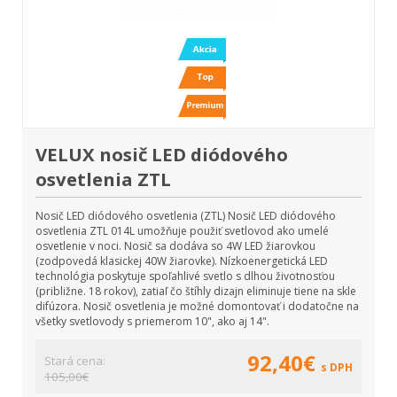
VELUX nosič LED diódového
osvetlenia ZTL
Nosič LED diódového osvetlenia (ZTL) Nosič LED diódového
osvetlenia ZTL 014L umožňuje použiť svetlovod ako umelé
osvetlenie v noci. Nosič sa dodáva so 4W LED žiarovkou
(zodpovedá klasickej 40W žiarovke). Nízkoenergetická LED
technológia poskytuje spoľahlivé svetlo s dlhou životnosťou
(približne. 18 rokov), zatiaľ čo štíhly dizajn eliminuje tiene na skle
difúzora. Nosič osvetlenia je možné domontovať i dodatočne na
všetky svetlovody s priemerom 10", ako aj 14".
92,40€
Stará cena:
s DPH
105,00€