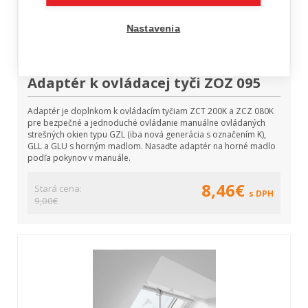
Nastavenia
Adaptér k ovládacej tyči ZOZ 095
Adaptér je doplnkom k ovládacím tyčiam ZCT 200K a ZCZ 080K
pre bezpečné a jednoduché ovládanie manuálne ovládaných
strešných okien typu GZL (iba nová generácia s označením K),
GLL a GLU s horným madlom. Nasaďte adaptér na horné madlo
podľa pokynov v manuále.
8,46€
Stará cena:
s DPH
9,00€