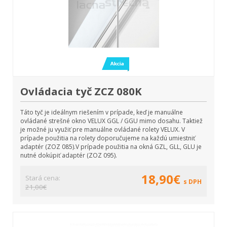
Ovládacia tyč ZCZ 080K
Táto tyč je ideálnym riešením v prípade, keď je manuálne
ovládané strešné okno VELUX GGL / GGU mimo dosahu. Taktiež
je možné ju využiť pre manuálne ovládané rolety VELUX. V
prípade použitia na rolety doporučujeme na každú umiestniť
adaptér (ZOZ 085).V prípade použitia na okná GZL, GLL, GLU je
nutné dokúpiť adaptér (ZOZ 095).
18,90€
Stará cena:
s DPH
21,00€