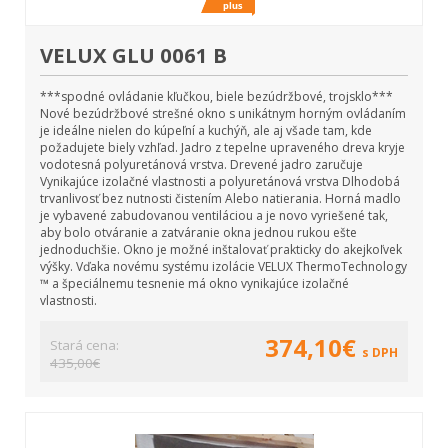
VELUX GLU 0061 B
***spodné ovládanie kľučkou, biele bezúdržbové, trojsklo***
Nové bezúdržbové strešné okno s unikátnym horným ovládaním
je ideálne nielen do kúpeľní a kuchýň, ale aj všade tam, kde
požadujete biely vzhľad. Jadro z tepelne upraveného dreva kryje
vodotesná polyuretánová vrstva. Drevené jadro zaručuje
Vynikajúce izolačné vlastnosti a polyuretánová vrstva Dlhodobá
trvanlivosť bez nutnosti čistením Alebo natierania. Horná madlo
je vybavené zabudovanou ventiláciou a je novo vyriešené tak,
aby bolo otváranie a zatváranie okna jednou rukou ešte
jednoduchšie. Okno je možné inštalovať prakticky do akejkoľvek
výšky. Vďaka novému systému izolácie VELUX ThermoTechnology
™ a špeciálnemu tesnenie má okno vynikajúce izolačné
vlastnosti.
374,10€
Stará cena:
s DPH
435,00€