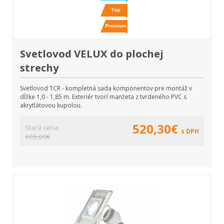
Svetlovod VELUX do plochej
strechy
Svetlovod TCR - kompletná sada komponentov pre montáž v
dĺžke 1,0 - 1,85 m. Exteriér tvorí manžeta z tvrdeného PVC s
akrytlátovou kupolou.
520,30€
Stará cena:
s DPH
605,00€