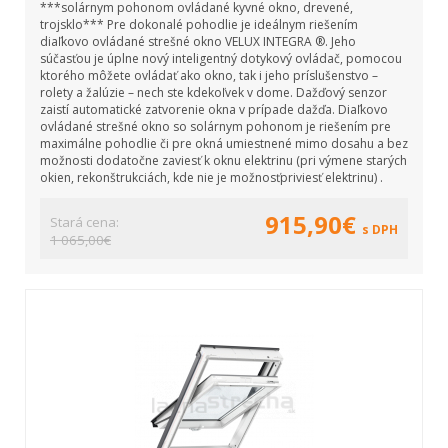
***solárnym pohonom ovládané kyvné okno, drevené,
trojsklo*** Pre dokonalé pohodlie je ideálnym riešením
diaľkovo ovládané strešné okno VELUX INTEGRA ®. Jeho
súčasťou je úplne nový inteligentný dotykový ovládač, pomocou
ktorého môžete ovládať ako okno, tak i jeho príslušenstvo –
rolety a žalúzie – nech ste kdekoľvek v dome. Dažďový senzor
zaistí automatické zatvorenie okna v prípade dažďa. Diaľkovo
ovládané strešné okno so solárnym pohonom je riešením pre
maximálne pohodlie či pre okná umiestnené mimo dosahu a bez
možnosti dodatočne zaviesť k oknu elektrinu (pri výmene starých
okien, rekonštrukciách, kde nie je možnosťpriviesť elektrinu) .
915,90€
Stará cena:
s DPH
1 065,00€