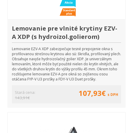
Lemovanie pre vlnité krytiny EZV-
A XDP (s hydroizol.golierom)
Lemovanie EZV-A XDP zabezpečuje tesné prepojenie okna s
profilovanou strešnou krytinou ako sú: škridla, profilovaný plech.
Obsahuje navyše hydroizolačný golier XDP. Je univerzálnym
lemovaním, ktoré môže byť použité nielen do krytín vlnitých, ale
do všetkých druhov krytín do výšky profilu 45 mm. Okrem toho
rozlišujeme lemovanie EZV-A pre okná so zvýšenou osou
otáčania FYP-V U3 proSky a FDY-V U3 Duet proSky.
107,93€
Stará cena:
s DPH
143,91€