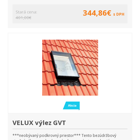
344,86€
Stará cena:
s DPH
401,00€
VELUX výlez GVT
***neobývaný podkrovný priestor*** Tento bezúdržbový