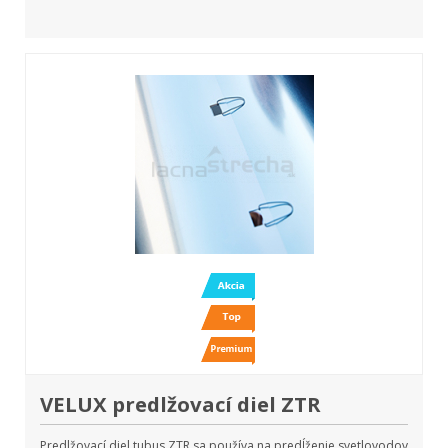
VELUX predlžovací diel ZTR
Predlžovací diel tubus ZTR sa používa na predĺženie svetlovodov