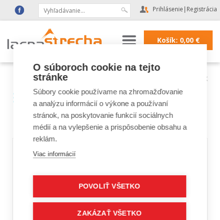
Prihlásenie
|
Registrácia
Košík:
0,00
€
O súboroch cookie na tejto
stránke
Lacná strecha
|
Strešné okná FAKRO, VELUX
Súbory cookie používame na zhromažďovanie
Strešné okná FAKRO,
a analýzu informácií o výkone a používaní
VELUX
stránok, na poskytovanie funkcií sociálnych
médií a na vylepšenie a prispôsobenie obsahu a
reklám.
Viac informácií
POVOLIŤ VŠETKO
ZAKÁZAŤ VŠETKO