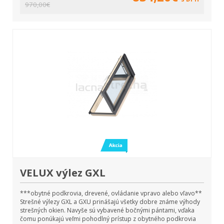
970,00€
VELUX výlez GXL
***obytné podkrovia, drevené, ovládanie vpravo alebo vľavo**
Strešné výlezy GXL a GXU prinášajú všetky dobre známe výhody
strešných okien. Navyše sú vybavené bočnými pántami, vďaka
čomu ponúkajú veľmi pohodlný prístup z obytného podkrovia