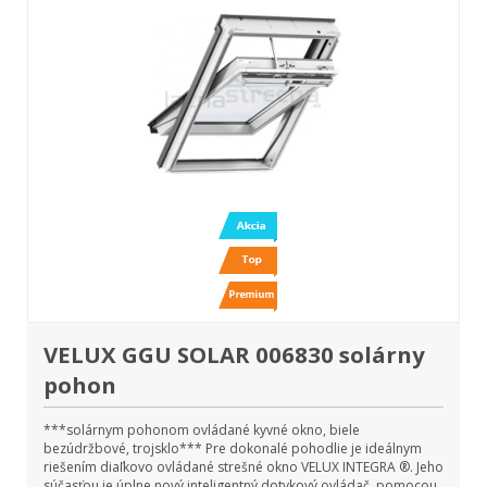
VELUX GGU SOLAR 006830 solárny
pohon
***solárnym pohonom ovládané kyvné okno, biele
bezúdržbové, trojsklo*** Pre dokonalé pohodlie je ideálnym
riešením diaľkovo ovládané strešné okno VELUX INTEGRA ®. Jeho
súčasťou je úplne nový inteligentný dotykový ovládač, pomocou