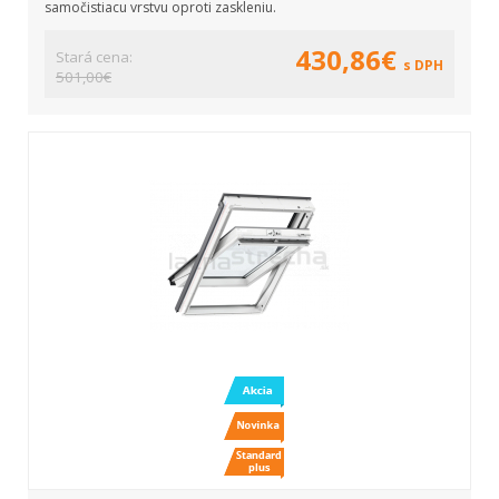
samočistiacu vrstvu oproti zaskleniu.
430,86€
Stará cena:
s DPH
501,00€