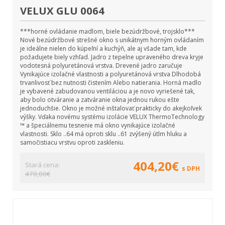
VELUX GLU 0064
***horné ovládanie madlom, biele bezúdržbové, trojsklo***
Nové bezúdržbové strešné okno s unikátnym horným ovládaním
je ideálne nielen do kúpeľní a kuchýň, ale aj všade tam, kde
požadujete biely vzhľad. Jadro z tepelne upraveného dreva kryje
vodotesná polyuretánová vrstva. Drevené jadro zaručuje
Vynikajúce izolačné vlastnosti a polyuretánová vrstva Dlhodobá
trvanlivosť bez nutnosti čistením Alebo natierania. Horná madlo
je vybavené zabudovanou ventiláciou a je novo vyriešené tak,
aby bolo otváranie a zatváranie okna jednou rukou ešte
jednoduchšie. Okno je možné inštalovať prakticky do akejkoľvek
výšky. Vďaka novému systému izolácie VELUX ThermoTechnology
™ a špeciálnemu tesnenie má okno vynikajúce izolačné
vlastnosti. Sklo ..64 má oproti sklu ..61 zvýšený útlm hluku a
samočistiacu vrstvu oproti zaskleniu.
404,20€
Stará cena:
s DPH
470,00€