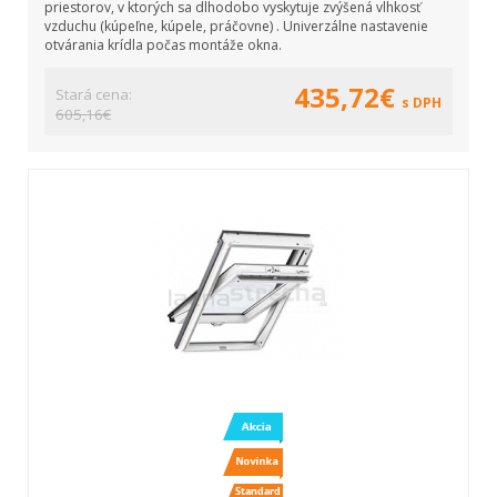
priestorov, v ktorých sa dlhodobo vyskytuje zvýšená vlhkosť
vzduchu (kúpeľne, kúpele, práčovne) . Univerzálne nastavenie
otvárania krídla počas montáže okna.
435,72€
Stará cena:
s DPH
605,16€